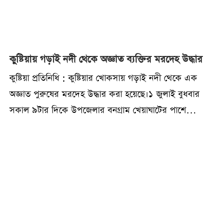
কুষ্টিয়ায় গড়াই নদী থেকে অজ্ঞাত ব্যক্তির মরদেহ উদ্ধার
কুষ্টিয়া প্রতিনিধি : কুষ্টিয়ার খোকসায় গড়াই নদী থেকে এক
অজ্ঞাত পুরুষের মরদেহ উদ্ধার করা হয়েছে।১ জুলাই বুধবার
সকাল ৯টার দিকে উপজেলার বনগ্রাম খেয়াঘাটের পাশে
ভাসমান মরদেহটিস্থানীয়দের নজরে আসে। খবর পেয়ে পুলিশ
মরদেহটি উদ্ধার করে।প্রত্যক্ষদর্শী ও স্থানীয় সূত্রে জানা যায়,
মৃত ব্যক্তির পরনে কফি রঙের হাফহাতা শার্ট ছিল। পুলিশ
প্রাথমিকভাবে ধারণা করছি, ২-৩ দিন আগে তার মৃত্যু হয়ে
থাকতে পারে। তবে মৃত্যুর সঠিক কারণ এবং পরিচয় এখনও
নিশ্চিত হওয়া যায়নি।পুলিশ জানিয়েছে, মরদেহের পরিচয়