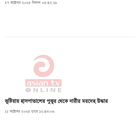
২৭ অক্টোবর ২০২৫ বিকাল ০৫:৪২:১৮
কুষ্টিয়ায় হাসপাতালের পুকুর থেকে নারীর মরদেহ উদ্ধার
১১ অক্টোবর ২০২৫ দুপুর ১২:৪৩:০৬