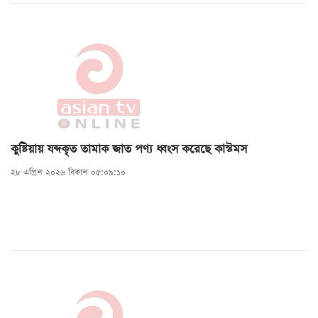
কুষ্টিয়ায় যব্দকৃত তামাক জাত পণ্য ধ্বংস করেছে কাস্টমস
২৮ এপ্রিল ২০২৬ বিকাল ০৫:০৯:১০