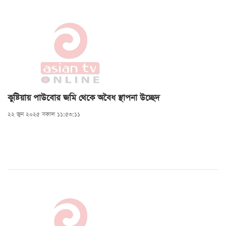
কুষ্টিয়ায় পাউবোর জমি থেকে অবৈধ স্থাপনা উচ্ছেদ
২২ জুন ২০২৫ সকাল ১১:৫৩:১১