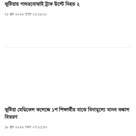
শনাক্ত ও মৃত্যুর প্রকৃত কারণ উদঘাটনে তদন্ত চলছে। এ বিষয়ে
কুষ্টিয়ায় পাথরবোঝাই ট্রাক উল্টে নিহত ২
আইনানুগ ব্যবস্থা গ্রহণ করা হচ্ছে।খোকসা থানার ভারপ্রাপ্ত
২১ জুন ২০২৬ দুপুর ০১:১৬:০১
কর্মকর্তা (ওসি) মোল্লা জাকির হোসেন ঘটনার সত্যতা নিশ্চিত
করে বলেন, মরদেহটি নদী থেকে উদ্ধার হওয়ায় নৌ পুলিশ এ
ব্যাপারে তদন্ত এবং আইনগত পদক্ষেপ নেবে।
কুষ্টিয়া মেডিকেল কলেজে ১শ শিক্ষার্থীর মাঝে বিনামুল্যে মানব কঙ্কাল
বিতরণ
১৮ জুন ২০২৬ সন্ধ্যা ০৭:২১:৫০