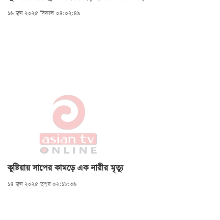
১৬ জুন ২০২৫ বিকাল ০৪:০২:৪৯
কুষ্টিয়ায় সাপের কামড়ে এক নারীর মৃত্যু
১৪ জুন ২০২৫ দুপুর ০২:১৮:৩৬