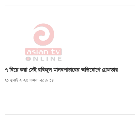
৭ বিয়ে করা সেই রবিজুল মানবপাচারের অভিযোগে গ্রেফতার
২১ জুলাই ২০২৫ সকাল ০৯:১৮:১৪