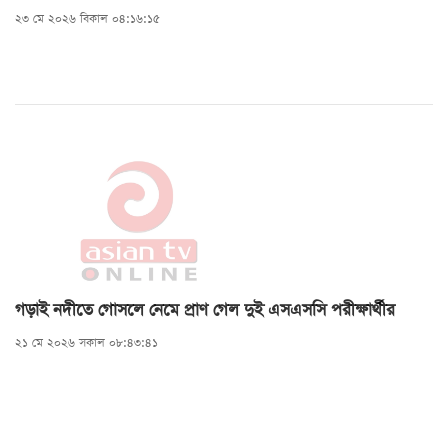
২৩ মে ২০২৬ বিকাল ০৪:১৬:১৫
গড়াই নদীতে গোসলে নেমে প্রাণ গেল দুই এসএসসি পরীক্ষার্থীর
২১ মে ২০২৬ সকাল ০৮:৪৩:৪১