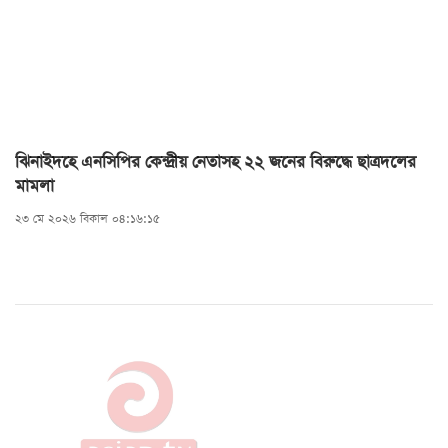
ঝিনাইদহে এনসিপির কেন্দ্রীয় নেতাসহ ২২ জনের বিরুদ্ধে ছাত্রদলের
মামলা
২৩ মে ২০২৬ বিকাল ০৪:১৬:১৫