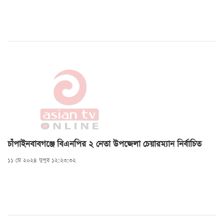
চাঁপাইনবাবগঞ্জে বিএনপির ২ নেতা উপজেলা চেয়ারম্যান নির্বাচিত
১১ মে ২০২৪ দুপুর ১২:২৩:৩২