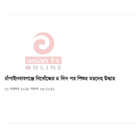
চাঁপাইনবাবগঞ্জে নিখোঁজের ৪ দিন পর শিশুর মরদেহ উদ্ধার
২১ নভেম্বর ২০২৪ সকাল ০৯:১১:৪১