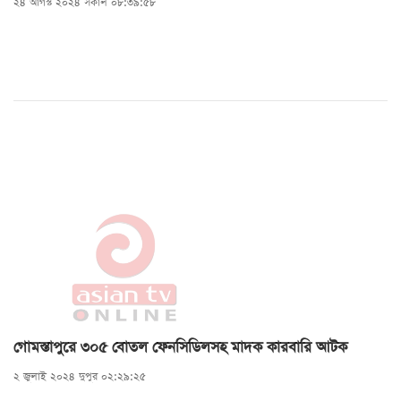
২৪ আগস্ট ২০২৪ সকাল ০৮:৩৯:৫৮
গোমস্তাপুরে ৩০৫ বোতল ফেনসিডিলসহ মাদক কারবারি আটক
২ জুলাই ২০২৪ দুপুর ০২:২৯:২৫