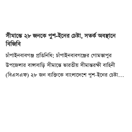
সীমান্তে ২৮ জনকে পুশ-ইনের চেষ্টা, সতর্ক অবস্থানে
বিজিবি
চাঁপাইনবাবগঞ্জ প্রতিনিধি: চাঁপাইনবাবগঞ্জের গোমস্তাপুর
উপজেলার বাঙ্গাবাড়ি সীমান্তে ভারতীয় সীমান্তরক্ষী বাহিনী
(বিএসএফ) ২৮ জন ব্যক্তিকে বাংলাদেশে পুশ-ইনের চেষ্টা
করেছে বলে জানিয়েছে বিজিবি।বিজিবি সূত্রে জানা যায়, আজ ৪
জুন বৃহস্পতিবার ভোর আনুমানিক ৩টার দিকে নওগাঁ
ব্যাটালিয়নের অধীনস্থ বাঙ্গাবাড়ি বিওপির দায়িত্বপূর্ণ এলাকায়
সীমান্ত পিলার ২০৩/৬-আর এর কাছে ১২ বিএসএফ
ব্যাটালিয়নের আশরাফপুর ক্যাম্পের সদস্যরা ২৮ জনকে