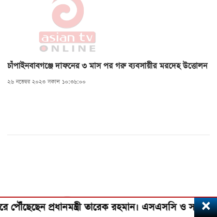
চাঁপাইনবাবগঞ্জে দাফনের ৩ মাস পর গরু ব্যবসায়ীর মরদেহ উত্তোলন
২৬ নভেম্বর ২০২৩ সকাল ১০:৩৬:০০
×
ছেন প্রধানমন্ত্রী তারেক রহমান। এসএসসি ও সমমানের ফল কাল,