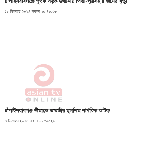
চাঁপাইনবাবগঞ্জে পৃথক সড়ক দুর্ঘটনায় পিতা-পুত্রসহ ৪ জনের মৃত্যু
১০ ডিসেম্বর ২০২৪ সকাল ১০:৪০:২৩
চাঁপাইনবাবগঞ্জ সীমান্তে ভারতীয় মুসলিম নাগরিক আটক
৪ ডিসেম্বর ২০২৪ সকাল ০৮:১৬:২৩