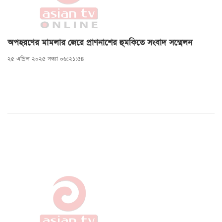
অপহরণের মামলার জেরে প্রাণনাশের হুমকিতে সংবাদ সম্মেলন
২৫ এপ্রিল ২০২৫ সন্ধ্যা ০৬:২১:৫৪