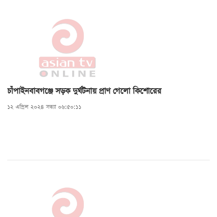
চাঁপাইনবাবগঞ্জে সড়ক দুর্ঘটনায় প্রাণ গেলো কিশোরের
১২ এপ্রিল ২০২৪ সন্ধ্যা ০৬:৫০:১১