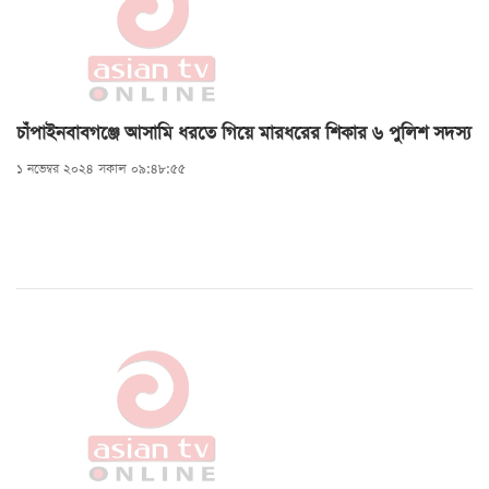
চাঁপাইনবাবগঞ্জে আসামি ধরতে গিয়ে মারধরের শিকার ৬ পুলিশ সদস্য
১ নভেম্বর ২০২৪ সকাল ০৯:৪৮:৫৫