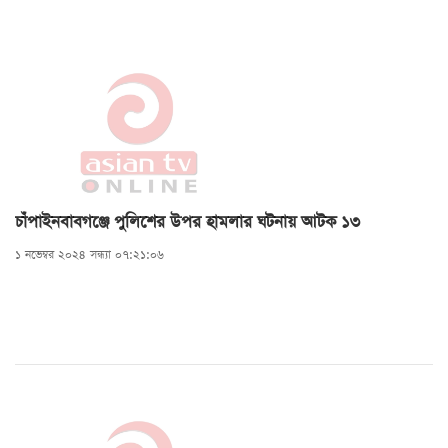
চাঁপাইনবাবগঞ্জে পুলিশের উপর হামলার ঘটনায় আটক ১৩
১ নভেম্বর ২০২৪ সন্ধ্যা ০৭:২১:০৬