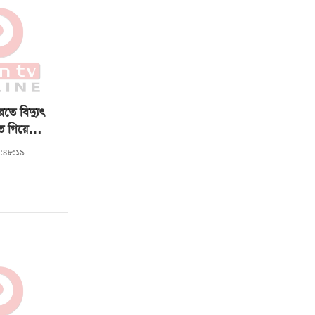
রতে বিদ্যুৎ
তে গিয়ে
৩:৪৮:১৯