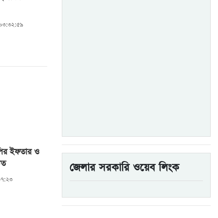
ল ০৩:৩২:৫৯
নপির ইফতার ও
িত
জেলার সরকারি ওয়েব লিংক
৩৭:২৩