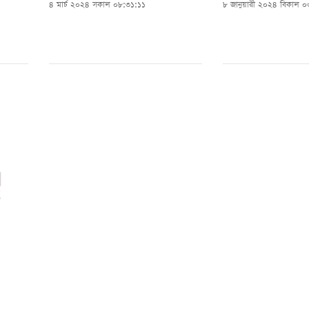
৪ মার্চ ২০২৪ সকাল ০৮:৩১:১১
৮ জানুয়ারী ২০২৪ বিকাল 