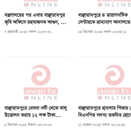
অনুষ্ঠানে বিশেষ অতিথি হিসেবে উপস্থিত ছিলেন ব্রাহ্মণবাড়িয়া-৩
মন্ত্রণালয়ের পর এবার বাঞ্ছারামপুর
বাঞ্ছারামপুরে ৪ ডায়াগনস্টিক
আসনের সংসদ সদস্য মো. খালেদ হোসেন মাহবুব শ্যামল, জেল
কৃষি অফিসে রহস্যজনক আগুন, পুরে
সেন্টারকে ভ্রাম্যমাণ আদালতে
পুলিশ সুপার শাহ মো. আব্দুর রউফ, বিএনপির কেন্দ্রীয় নির্বাহী 
গেছে নথিপত্র
জরিমানা
৭ জানুয়ারী ২০২৫ সকাল ১১:৫৭:৩১
২৪ ডিসেম্বর ২০২৪ সকাল ০৮:৫৪:১১
সদস্য এম এ খালেক (পিএসসি), অ্যাডভোকেট জিয়া উদ্দিন জিয়
জেলা বিএনপির সাধারণ সম্পাদক সিরাজুল ইসলাম সিরাজ,
বাঞ্ছারামপুর উপজেলা বিএনপির সভাপতি মেহেদী হাসান পলাশ,
সাধারণ সম্পাদক একে এম ভিপি মুসা এবং উপজেলা নির্বাহী কর্ম
মো. তারিকুল ইসলামসহ প্রশাসন ও দলীয় নেতৃবৃন্দ।
বাঞ্ছারামপুরে মেঘনা নদী থেকে বালু
বাঞ্ছারামপুরে হামলার শিকার কে
উত্তোলন করায় ১২ লক্ষ টাকা
বিএনপির সদস্য তকদির হোস
জরিমানা
৯ ডিসেম্বর ২০২৪ বিকাল ০৫:০৩:২৫
২১ নভেম্বর ২০২৪ সকাল ০৮:২৬:৫৮