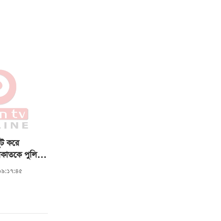
লুট করে
কাতকে পুলিশে
 ০৯:১৭:৪৫