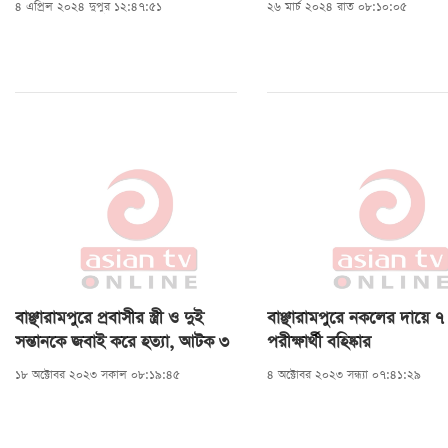
৪ এপ্রিল ২০২৪ দুপুর ১২:৪৭:৫১
২৬ মার্চ ২০২৪ রাত ০৮:১০:০৫
বাঞ্ছারামপুরে প্রবাসীর স্ত্রী ও দুই
বাঞ্ছারামপুরে নকলের দায়ে ৭
সন্তানকে জবাই করে হত্যা, আটক ৩
পরীক্ষার্থী বহিষ্কার
১৮ অক্টোবর ২০২৩ সকাল ০৮:১৯:৪৫
৪ অক্টোবর ২০২৩ সন্ধ্যা ০৭:৪১:২৯