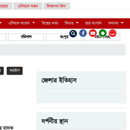
াজার
এশিয়ান বন্ধন
বিজ্ঞাপন দিন
এশিয়ান সংবাদ
বিশ্বের খবর
ফিচার
ছাত্র সংগঠন
অন্যান্য
LIVE
বরিশাল
রংপুর
ময়মনসিংহ
র
সরাইল
জেলার ইতিহাস
দর্শনীয় স্থান
সহ মাদক