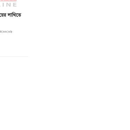
ায়ের লাথিতে
০৩:০০:০৬