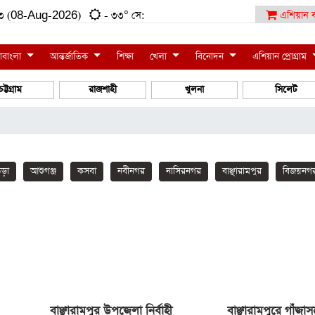
:৩৩ (08-Aug-2026)
- ৩৩° সে:
এশিয়ান ব
াবাংলা
আন্তর্জাতিক
শিক্ষা
খেলা
বিনোদন
এশিয়ান প্রোগ্রাম
চট্টগ্রাম
রাজশাহী
খুলনা
সিলেট
ড়া
আশুগঞ্জ
কসবা
নবীনগর
নাসিরনগর
বাঞ্ছারামপুর
বিজয়নগ
বাঞ্ছারামপুর উপজেলা নির্বাহী
বাঞ্ছারামপুরে গাঁজা