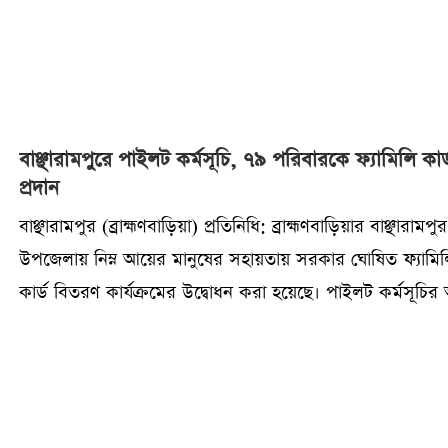
বাঞ্ছারামপুরে পাইলট কর্মসূচি, ৭৯ পরিবারকে ফ্যামিলি কার্
প্রদান
বাঞ্ছারামপুর (ব্রাহ্মণবাড়িয়া) প্রতিনিধি: ব্রাহ্মণবাড়িয়ার বাঞ্ছারামপুর
উপজেলায় নিম্ন আয়ের মানুষের সহায়তায় সরকার ঘোষিত ফ্যামি
কার্ড বিতরণ কার্যক্রমের উদ্বোধন করা হয়েছে। পাইলট কর্মসূচির
হিসেবে প্রাথমিকভাবে উপজেলার ৭৯টি পরিবারের মাঝে এসব কার
বিতরণ করা হয়েছে।১০ মার্চ মঙ্গলবার বাঞ্ছারামপুরের জগন্নাথপুর
আধুনিক অডিটোরিয়ামে আয়োজিত অনুষ্ঠানে প্রধান অতিথি হিসেব
উপস্থিত থেকে কর্মসূচির উদ্বোধন করেন পরিকল্পনা মন্ত্রণালয়ের