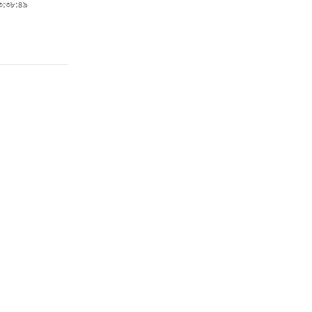
০৩:৩৮:৪৯