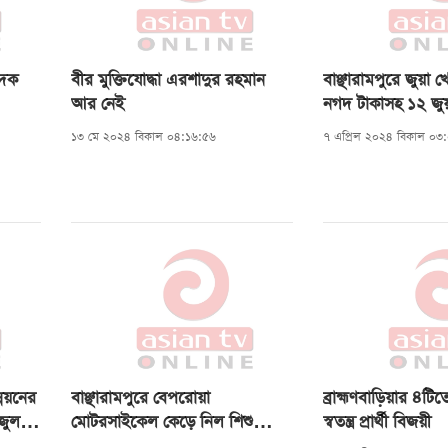
াদক
বীর মুক্তিযোদ্ধা এরশাদুর রহমান
বাঞ্ছারামপুরে জুয়া খ
আর নেই
নগদ টাকাসহ ১২ জু
১৩ মে ২০২৪ বিকাল ০৪:১৬:৫৬
৭ এপ্রিল ২০২৪ বিকাল ০৩
্নয়নের
বাঞ্ছারামপুরে বেপরোয়া
ব্রাহ্মণবাড়িয়ার ৪ট
জুল
মোটরসাইকেল কেড়ে নিল শিশু
স্বতন্ত্র প্রার্থী বিজয়ী
আয়াতের প্রাণ