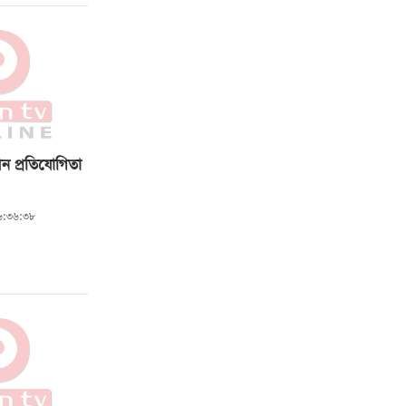
ন প্রতিযোগিতা
০৬:৩৬:৩৮