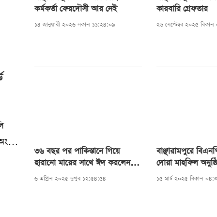
কর্মকর্তা ফেরদৌসী আর নেই
কারবারি গ্রেফতার
১৪ জানুয়ারী ২০২৬ সকাল ১১:২৪:০৯
২৬ সেপ্টেম্বর ২০২৫ বিকা
ড
লি
 অংশ
৩৬ বছর পর পাকিস্তানে গিয়ে
বাঞ্ছারামপু‌রে বিএ
্ড
হারানো মায়ের সাথে ঈদ করলেন
দোয়া মাহফিল অনুষ্ঠ
সাংবাদিক আশিক
৬ এপ্রিল ২০২৫ দুপুর ১২:৫৪:৫৪
১৫ মার্চ ২০২৫ বিকাল ০৪:
ে