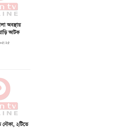
েলা অবস্থায়
য়াড়ি আটক
:০৫:২৫
িতে নৌকা, ২টিতে