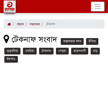
টেকনাফ
চট্টগ্রাম
কক্সবাজার
টেকনাফ সংবাদ
কক্সবাজার সদর
উখিয়া
কুতুবদিয়া
চকরিয়া
টেকনাফ
পেকুয়া
মহেশখালী
রামু
ঈদগাঁও