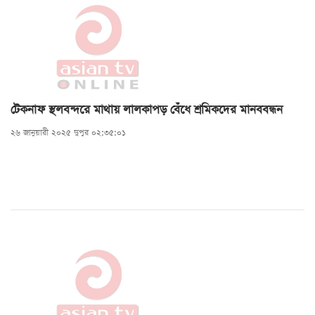
টেকনাফ স্থলবন্দরে মাথায় লালকাপড় বেঁধে শ্রমিকদের মানববন্ধন
২৬ জানুয়ারী ২০২৫ দুপুর ০২:৩৫:০১