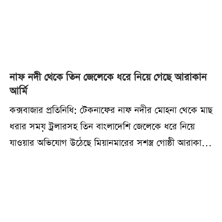
নাফ নদী থেকে তিন জেলেকে ধরে নিয়ে গেছে আরাকান
আর্মি
কক্সবাজার প্রতিনিধি: টেকনাফের নাফ নদীর মোহনা থেকে মাছ
ধরার সময় ট্রলারসহ তিন বাংলাদেশি জেলেকে ধরে নিয়ে
যাওয়ার অভিযোগ উঠেছে মিয়ানমারের সশস্ত্র গোষ্ঠী আরাকান
আর্মির বিরুদ্ধে।৮ আগস্ট শনিবার নাফ নদী ও বঙ্গোপসাগরের
সঙ্গমস্থল নাইক্ষ্যংদিয়া এলাকায় এ ঘটনা ঘটে।নিখোঁজ
জেলেদের মধ্যে রয়েছেন টেকনাফ উপজেলার সাবরাং
ইউনিয়নের শাহপরীর দ্বীপের ৭ নম্বর ওয়ার্ডের জালিয়াপাড়া