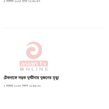
৫ নভেম্বর ২০২৫ দুপুর ১২:৫৮:৪৭
টেকনাফে সড়ক দুর্ঘটনায় দুজনের মৃত্যু
১ নভেম্বর ২০২৫ সকাল ১১:৪৫:৩২