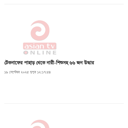
টেকনাফের পাহাড় থেকে নারী-শিশুসহ ৬৬ জন উদ্ধার
১৯ সেপ্টেম্বর ২০২৫ দুপুর ১২:১৭:৫৪