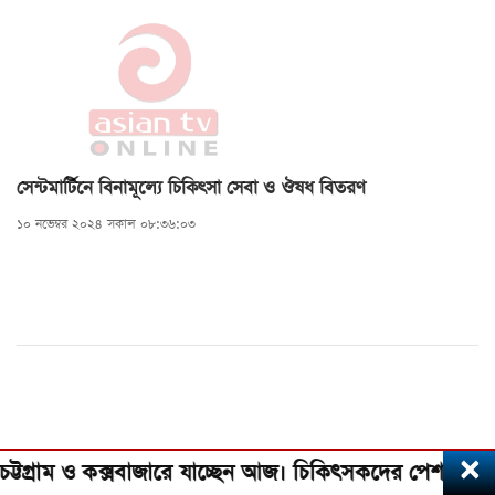
সেন্টমার্টিনে বিনামূল্যে চিকিৎসা সেবা ও ঔষধ বিতরণ
১০ নভেম্বর ২০২৪ সকাল ০৮:৩৬:০৩
×
গ্রাম ও কক্সবাজারে যাচ্ছেন আজ। চিকিৎসকদের পেশাগত দায়িত্ব