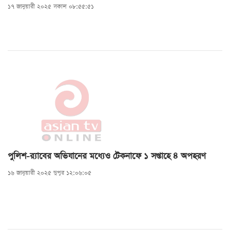
১৭ জানুয়ারী ২০২৫ সকাল ০৮:৫৫:৫১
পুলিশ-র‍্যাবের অভিযানের মধ্যেও টেকনাফে ১ সপ্তাহে ৪ অপহরণ
১৬ জানুয়ারী ২০২৫ দুপুর ১২:০৬:০৫