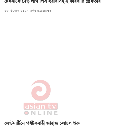
টেকনাফে দেড় লাখ পিস ইয়াবাসহ ২ কারবারি গ্রেফতার
২৫ ডিসেম্বর ২০২৪ দুপুর ০১:৩৮:৩১
সেন্টমার্টিনে পর্যটকবাহী জাহাজ চলাচল শুরু