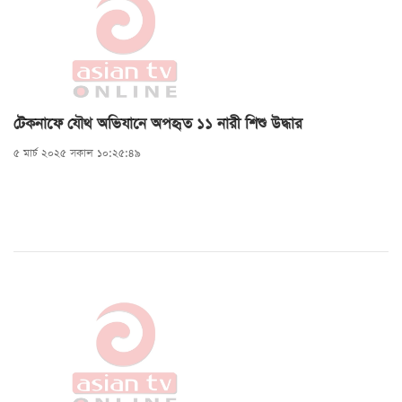
টেকনাফে যৌথ অভিযানে অপহৃত ১১ নারী শিশু উদ্ধার
৫ মার্চ ২০২৫ সকাল ১০:২৫:৪৯