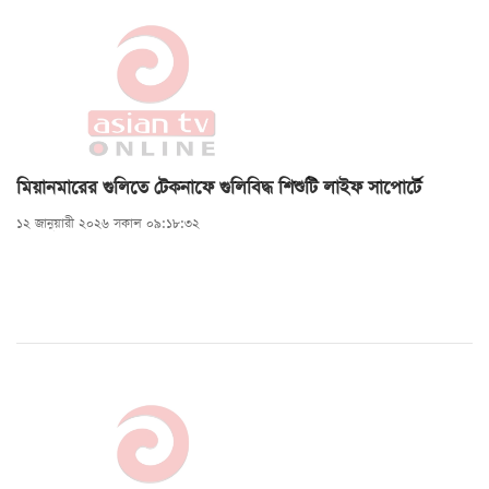
মিয়ানমারের গুলিতে টেকনাফে গুলিবিদ্ধ শিশুটি লাইফ সাপোর্টে
১২ জানুয়ারী ২০২৬ সকাল ০৯:১৮:৩২