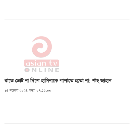
রাতে ভোট না দিলে হাসিনাকে পালাতে হতো না: শাহ জাহান
১৫ নভেম্বর ২০২৪ সন্ধ্যা ০৭:১৫:০০