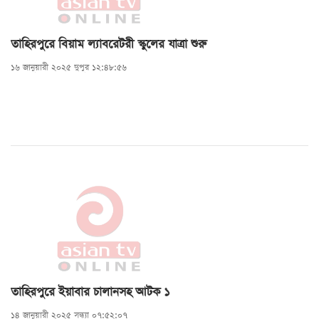
তাহিরপুরে বিয়াম ল্যাবরেটরী স্কুলের যাত্রা শুরু
১৬ জানুয়ারী ২০২৫ দুপুর ১২:৪৮:৫৬
তাহিরপুরে ইয়াবার চালানসহ আটক ১
১৪ জানুয়ারী ২০২৫ সন্ধ্যা ০৭:৫২:০৭