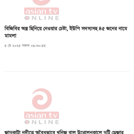
বিজিবির অস্ত্র ছিনিয়ে নেওয়ার চেষ্টা, ইউপি সদস্যসহ ৪৫ জনের নামে
মামলা
৫ মে ২০২৫ সকাল ০৯:৩০:৫৫
জাদুকাটা নদীতে অবৈধভাবে খনিজ বালু উত্তোলনকালে দুটি ড্রেজার