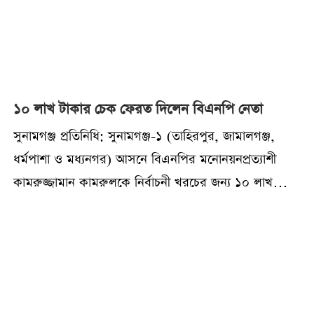
১০ লাখ টাকার চেক ফেরত দিলেন বিএনপি নেতা
‎‎সুনামগঞ্জ প্রতিনিধি: ‎সুনামগঞ্জ-১ (তাহিরপুর, জামালগঞ্জ,
ধর্মপাশা ও মধ্যনগর) আসনে বিএনপির মনোনয়নপ্রত্যাশী
কামরুজ্জামান কামরুলকে নির্বাচনী খরচের জন্য ১০ লাখ
টাকার চেক দিয়েছিলেন এক কর্মী। বিষয়টি সামাজিক
যোগাযোগ মাধ্যমে ব্যাপক আলোচনার জন্ম দিয়েছে।২৬
অক্টোবর রোববার বিকেলে সেই চেক কর্মীকে ফিরিয়ে দিয়েছেন
কামরুজ্জামান কামরুল।‎‎চেকটি দিয়েছিলেন তাহিরপুর
উপজেলার উত্তর শ্রীপুর ইউনিয়নের টাঙ্গুয়ার হাওরপাড়ের