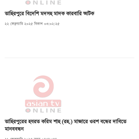
তাহিরপুরে বিদেশি মদসহ মাদক কারবারি আটক
২২ ফেব্রুয়ারি ২০২৫ বিকাল ০৩:০২:২৫
তাহিরপুরের হযরত করিম শাহ (রহ.) মাজারে ওরশ বন্ধের দাবিতে
মানববন্ধন