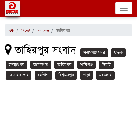
তাহিরপুর
সিলেট
সুনামগঞ্জ
তাহিরপুর সংবাদ
সুনামগঞ্জ সদর
ছাতক
জগন্নাথপুর
জামালগঞ্জ
তাহিরপুর
শান্তিগঞ্জ
দিরাই
দোয়ারাবাজার
ধর্মপাশা
বিশ্বম্ভরপুর
শাল্লা
মধ্যনগর