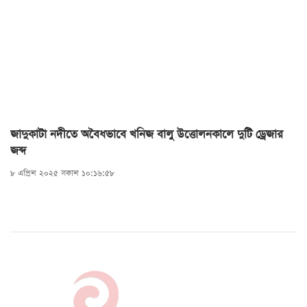
সমাবেশে কেউ ১০, কেউ ১০০, কেউ ৫০০ টাকার মালা
দিয়েছে, তেমনি নূর কাসেমও একটা চেক দিয়েছিলেন।
রোববার বিকেলে আমি সেটি ফেরত দিয়েছি।
জাদুকাটা নদীতে অবৈধভাবে খনিজ বালু উত্তোলনকালে দুটি ড্রেজার
জব্দ
৮ এপ্রিল ২০২৫ সকাল ১০:১৬:৫৮