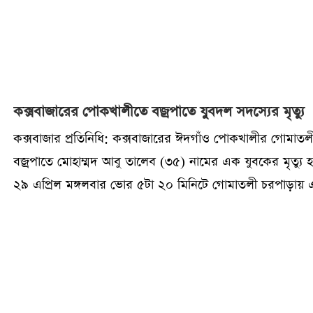
কক্সবাজারের পোকখালীতে বজ্রপাতে যুবদল সদস্যের মৃত্যু
কক্সবাজার প্রতিনিধি: কক্সবাজারের ঈদগাঁও পোকখালীর গোমাতল
বজ্রপাতে মোহাম্মদ আবু তালেব (৩৫) নামের এক যুবকের মৃত্যু 
২৯ এপ্রিল মঙ্গলবার ভোর ৫টা ২০ মিনিটে গোমাতলী চরপাড়ায় 
ঘটনা ঘটে।নিহত আবু তালেব মৃত মোহাম্মদ ছৈয়দের ছেলে এবং
বাংলাদেশ জাতীয়তাবাদী যুবদলের একজন সক্রিয় সদস্য ছিলেন।স্
সূত্রে জানা যায়, ভোরে হালকা বৃষ্টির সময় বাইরে কাজ করছিলেন
তালেব। এ সময় আকস্মিক বজ্রপাতের শিকার হয়ে ঘটনাস্থলেই ত
মৃত্যু ঘটে।তার অকাল মৃত্যুতে এলাকায় শোকের ছায়া নেমে এসেছ