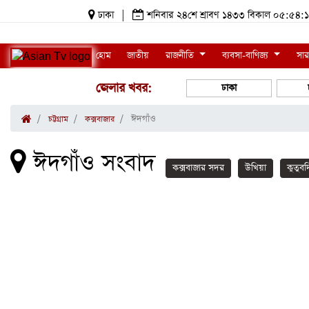
ঢাকা
|
শনিবার ২৪শে শ্রাবণ ১৪৩৩ বিকাল ০৫:৫
হোম
জাতীয়
রাজনীতি
ব্যবসা-বাণিজ্য
সার
জেলার খবর:
ঢাকা
ঈদগাঁও
চট্টগ্রাম
কক্সবাজার
ঈদগাঁও সংবাদ
কক্সবাজার সদর
উখিয়া
কুতুবদ