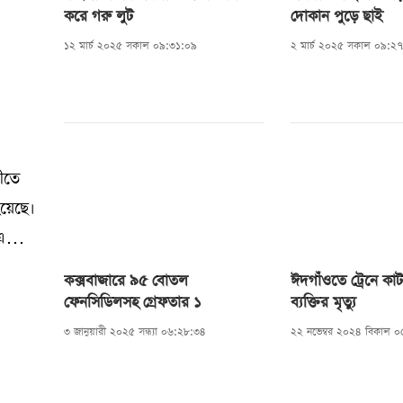
করে গরু লুট
দোকান পুড়ে ছাই
১২ মার্চ ২০২৫ সকাল ০৯:৩১:০৯
২ মার্চ ২০২৫ সকাল ০৯:২
ীতে
হয়েছে।
এ
কক্সবাজারে ৯৫ বোতল
ঈদগাঁওতে ট্রেনে কা
থানীয়
ফেনসিডিলসহ গ্রেফতার ১
ব্যক্তির মৃত্যু
 আবু
৩ জানুয়ারী ২০২৫ সন্ধ্যা ০৬:২৮:৩৪
২২ নভেম্বর ২০২৪ বিকাল 
ার
ে।