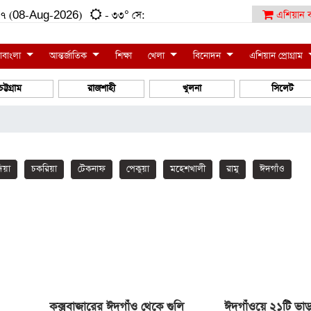
৪:১৭ (08-Aug-2026)
- ৩৩° সে:
এশিয়ান ব
াবাংলা
আন্তর্জাতিক
শিক্ষা
খেলা
বিনোদন
এশিয়ান প্রোগ্রাম
চট্টগ্রাম
রাজশাহী
খুলনা
সিলেট
িয়া
চকরিয়া
টেকনাফ
পেকুয়া
মহেশখালী
রামু
ঈদগাঁও
কক্সবাজারের ঈদগাঁও থেকে গুলি
ঈদগাঁওয়ে ২১টি ভাড়