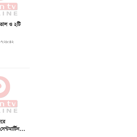
াতাল ও ২টি
া ০৭:২৮:৪২
েরে
সেন্টমার্টিন