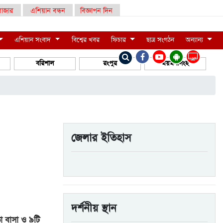
াজার
এশিয়ান বন্ধন
বিজ্ঞাপন দিন
এশিয়ান সংবাদ
বিশ্বের খবর
ফিচার
ছাত্র সংগঠন
অন্যান্য
LIVE
বরিশাল
রংপুর
ময়মনসিংহ
জেলার ইতিহাস
দর্শনীয় স্থান
া বাসা ও ৯টি