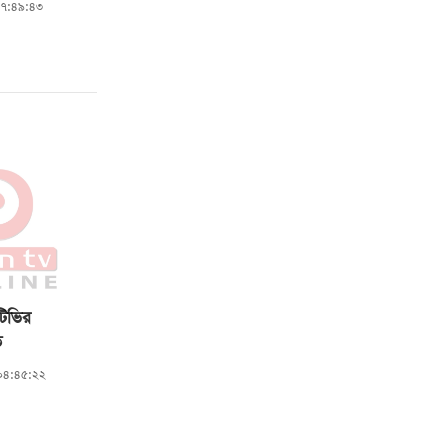
০৭:৪৯:৪৩
টিভির
ত
 ০৪:৪৫:২২