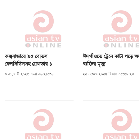
কক্সবাজারে ৯৫ বোতল
ঈদগাঁওতে ট্রেনে কাটা পড়ে অজ
ফেনসিডিলসহ গ্রেফতার ১
ব্যক্তির মৃত্যু
৩ জানুয়ারী ২০২৫ সন্ধ্যা ০৬:২৮:৩৪
২২ নভেম্বর ২০২৪ বিকাল ০৫:৫৮:২৩