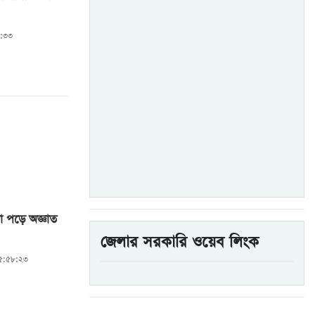
৭:৩৩
টা পড়ে অজ্ঞাত
জেলার সরকারি ওয়েব লিংক
০৫:৫৮:২৩