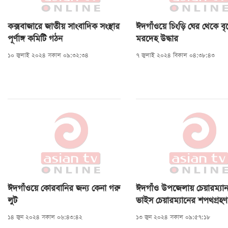
কক্সবাজারে জাতীয় সাংবাদিক সংস্থার
ঈদগাঁওয়ে চিংড়ি ঘের থেকে বৃদ
পূর্ণাঙ্গ কমিটি গঠন
মরদেহ উদ্ধার
১০ জুলাই ২০২৪ সকাল ০৯:৩২:৩৪
৭ জুলাই ২০২৪ বিকাল ০৪:৩৮:৪৩
ঈদগাঁওয়ে কোরবানির জন্য কেনা গরু
ঈদগাঁও উপজেলায় চেয়ারম্যা
লুট
ভাইস চেয়ারম্যানের শপথগ্রহণ
১৪ জুন ২০২৪ সকাল ০৬:৪৩:৪২
১৩ জুন ২০২৪ সকাল ০৯:৫৭:১৮