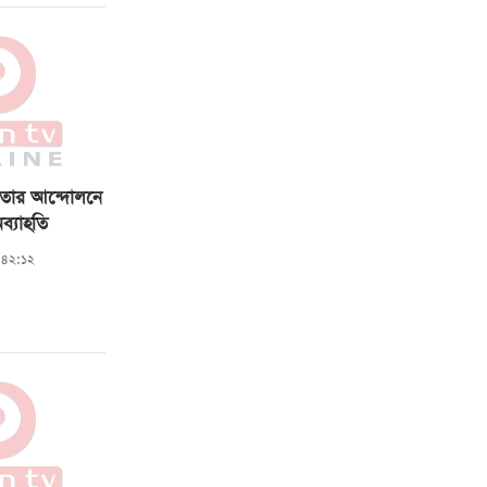
জনতার আন্দোলনে
ব্যাহতি
১:৪২:১২