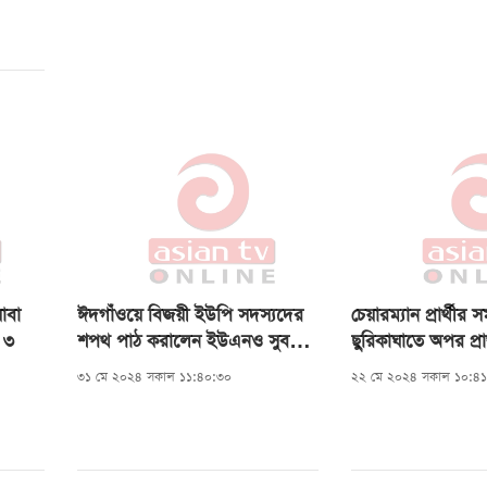
াবা
ঈদগাঁওয়ে বিজয়ী ইউপি সদস্যদের
চেয়ারম্যান প্রার্থীর
 ৩
শপথ পাঠ করালেন ইউএনও সুবল
ছুরিকাঘাতে অপর প্রার
চাকমা
নিহত
৩১ মে ২০২৪ সকাল ১১:৪০:৩০
২২ মে ২০২৪ সকাল ১০:৪১