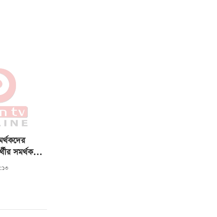
 সমর্থকদের
্থীর সমর্থক
:১৩