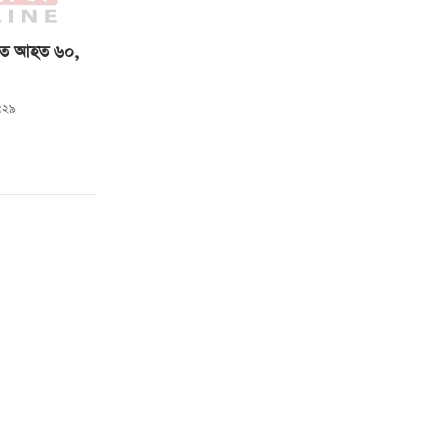
াতে আহত ৬০,
:২৯