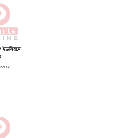
৫ ইউনিয়নে
রা
৬:৫৫:০৮