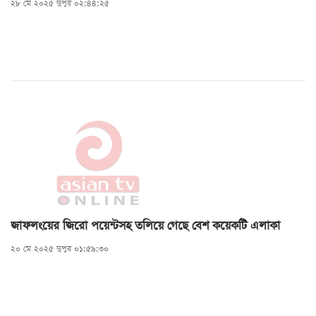
২৮ মে ২০২৫ দুপুর ০২:৪৪:২৫
জাফলংয়ের জিরো পয়েন্টসহ তলিয়ে গেছে বেশ কয়েকটি এলাকা
২০ মে ২০২৫ দুপুর ০১:৫৯:৩০