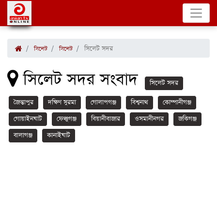
সিলেট সদর
সিলেট
সিলেট
সিলেট সদর সংবাদ
সিলেট সদর
জৈন্তাপুর
দক্ষিণ সুরমা
গোলাপগঞ্জ
বিশ্বনাথ
কোম্পানীগঞ্জ
গোয়াইনঘাট
ফেঞ্চুগঞ্জ
বিয়ানীবাজার
ওসমানীনগর
জকিগঞ্জ
বালাগঞ্জ
কানাইঘাট