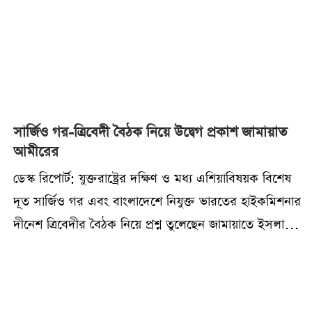
সার্জিও গর-ত্রিবেদী বৈঠক নিয়ে উদ্বেগ প্রকাশ জামায়াত
আমীরের
ডেস্ক রিপোর্ট: যুক্তরাষ্ট্রের দক্ষিণ ও মধ্য এশিয়াবিষয়ক বিশেষ
দূত সার্জিও গর এবং বাংলাদেশে নিযুক্ত ভারতের হাইকমিশনার
দীনেশ ত্রিবেদীর বৈঠক নিয়ে প্রশ্ন তুলেছেন জামায়াতে ইসলামীর
আমির ও বিরোধীদলীয় নেতা ডা. শফিকুর রহমান। তিনি
বলেছেন, একটি গণতান্ত্রিক দেশে এ ধরনের বৈঠক কেবল
সৌজন্য সাক্ষাৎ না হয়ে বাংলাদেশ-সম্পর্কিত কোনো বিষয়ে হয়ে