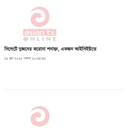
সিলেটে দুজনের করোনা শনাক্ত, একজন আইসিইউতে
১৬ জুন ২০২৫ সকাল ১০:৩৫:৪৮