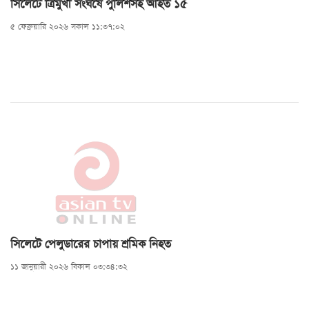
সিলেটে ত্রিমুখী সংঘর্ষে পুলিশসহ আহত ১৫
৫ ফেব্রুয়ারি ২০২৬ সকাল ১১:৩৭:০২
সিলেটে পেলুডারের চাপায় শ্রমিক নিহত
১১ জানুয়ারী ২০২৬ বিকাল ০৩:৩৪:৩২