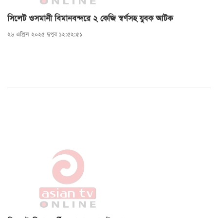
সিলেট ওসমানী বিমানবন্দরে ২ কেজি স্বর্ণসহ যুবক আটক
২৬ এপ্রিল ২০২৫ দুপুর ১২:৫২:৫১