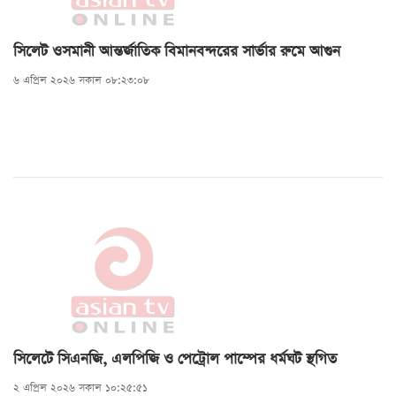
সিলেট ওসমানী আন্তর্জাতিক বিমানবন্দরের সার্ভার রুমে আগুন
৬ এপ্রিল ২০২৬ সকাল ০৮:২৩:০৮
সিলেটে সিএনজি, এলপিজি ও পেট্রোল পাম্পের ধর্মঘট স্থগিত
২ এপ্রিল ২০২৬ সকাল ১০:২৫:৫১