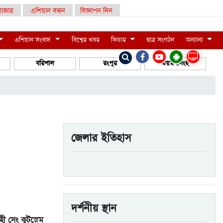
াজার
এশিয়ান বন্ধন
বিজ্ঞাপন দিন
এশিয়ান সংবাদ
বিশ্বের খবর
ফিচার
ছাত্র সংগঠন
অন্যান্য
LIVE
বরিশাল
রংপুর
ময়মনসিংহ
জেলার ইতিহাস
দর্শনীয় স্থান
ী সেং কুটস্নেম