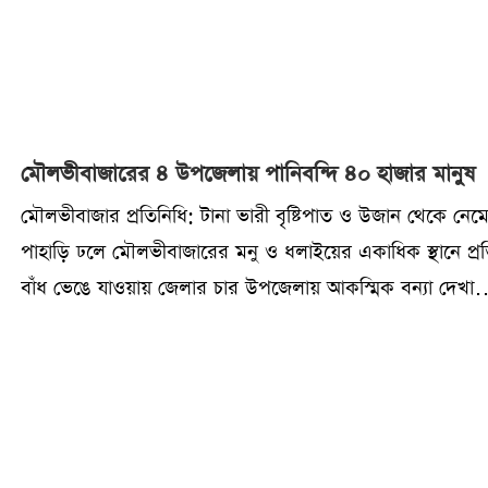
মৌলভীবাজারের ৪ উপজেলায় পানিবন্দি ৪০ হাজার মানুষ
মৌলভীবাজার প্রতিনিধি: টানা ভারী বৃষ্টিপাত ও উজান থেকে নে
পাহাড়ি ঢলে মৌলভীবাজারের মনু ও ধলাইয়ের একাধিক স্থানে প্রতি
বাঁধ ভেঙে যাওয়ায় জেলার চার উপজেলায় আকস্মিক বন্যা দেখা
দিয়েছে। মৌলভীবাজারের সদর, রাজনগর, কমলগঞ্জ, কুলাউড়া
উপজেলার ২৮টি ইউনিয়ন ও ১টি পৌরসভাসহ প্রায় ১০ হাজারের
পরিবারের অন্তত ৪০ হাজার মানুষ পানিবন্দি হয়ে পড়েছেন।অপর
টানা বৃষ্টি ও ঢলের কারণে আমনের বীজতলাসহ আউশ ধানের ক্ষ
শীতকালীন সবজি এবং ফিশারির ব্যাপক ক্ষতি হয়েছে। নিম্নাঞ্চল