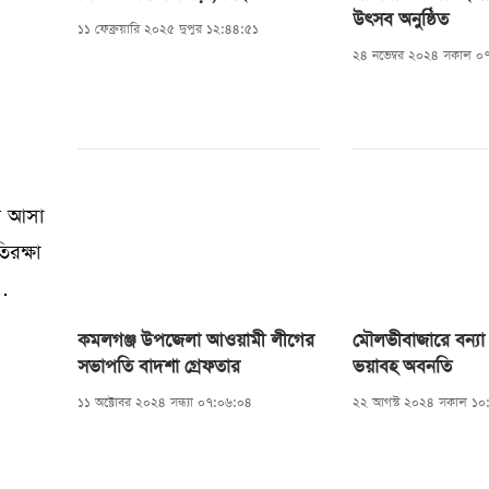
উৎসব অনুষ্ঠিত
১১ ফেব্রুয়ারি ২০২৫ দুপুর ১২:৪৪:৫১
২৪ নভেম্বর ২০২৪ সকাল ০
মে আসা
রক্ষা
কমলগঞ্জ উপজেলা আওয়ামী লীগের
মৌলভীবাজারে বন্যা 
সভাপতি বাদশা গ্রেফতার
ভয়াবহ অবনতি
দিকে
১১ অক্টোবর ২০২৪ সন্ধ্যা ০৭:০৬:০৪
২২ আগস্ট ২০২৪ সকাল ১০
েত,
 এখনো