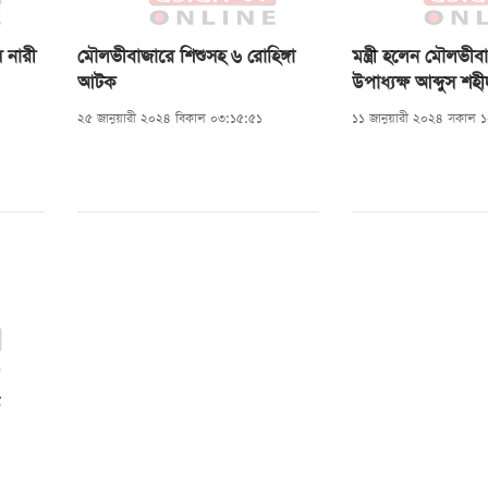
রা
় নারী
মৌলভীবাজারে শিশুসহ ৬ রোহিঙ্গা
মন্ত্রী হলেন মৌলভ
 মনু
আটক
উপাধ্যক্ষ আব্দুস শ
র,
২৫ জানুয়ারী ২০২৪ বিকাল ০৩:১৫:৫১
১১ জানুয়ারী ২০২৪ সকাল 
নদীর
ংরা ও
িত
ের
টি
রু
দু