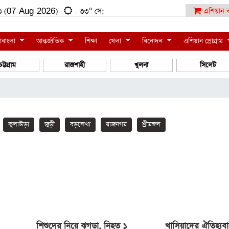
:৩৩ (07-Aug-2026)
- ৩৩° সে:
এশিয়ান ব
াবাংলা
আন্তর্জাতিক
শিক্ষা
খেলা
বিনোদন
এশিয়ান প্রোগ্রাম
চট্টগ্রাম
রাজশাহী
খুলনা
সিলেট
কুলাউড়া
জুড়ী
বড়লেখা
রাজনগর
শ্রীমঙ্গল
শিশুদের নিয়ে ঝগড়া, নিহত ১
খাসিয়াদের ঐতিহ্যবাহ