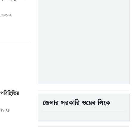
৭:৩৩:০২
পরিস্থিতির
জেলার সরকারি ওয়েব লিংক
:৪৯:২৪