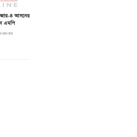
ীবাজার-৪ আসনের
হীদ এমপি
১০:৫৮:৫৬