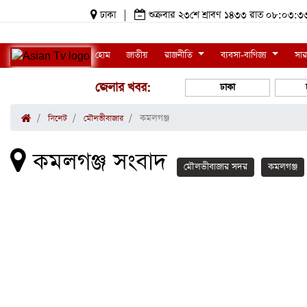
ঢাকা
|
শুক্রবার ২৩শে শ্রাবণ ১৪৩৩ রাত ০৮:০৩
হোম
জাতীয়
রাজনীতি
ব্যবসা-বাণিজ্য
সার
জেলার খবর:
ঢাকা
কমলগঞ্জ
সিলেট
মৌলভীবাজার
কমলগঞ্জ সংবাদ
মৌলভীবাজার সদর
কমলগঞ্জ