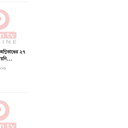
অগ্নিকাণ্ডের ২৭
েয়নি
১:০১