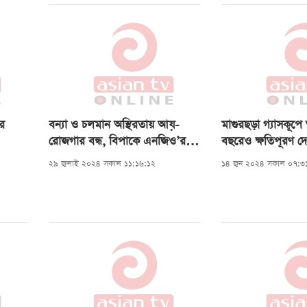
ো
ের
ে।
টার,
নদীর
ির
বন্যা ও চলমান অস্থিরতায় আয়-
মাগুরছড়া গ্যাসকূপে 
রোজগার বন্ধ, বিপাকে এনজিও’র
বছরেও ক্ষতিপূরণ দ
ক্ষুদ্র ঋণগ্রহীতারা
অক্সিডেন্টাল
২৯ জুলাই ২০২৪ সকাল ১১:১৬:১২
১৪ জুন ২০২৪ সকাল ০৭:৩
্য ১
য়েছে।
 ৩৪০
মঙ্গলে
জমিনে
পানি