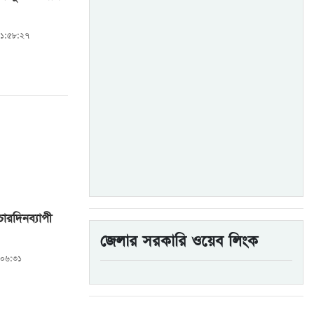
১১:৫৮:২৭
ারদিনব্যাপী
জেলার সরকারি ওয়েব লিংক
:০৬:৩১