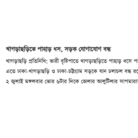
খাগড়াছড়িতে পাহাড় ধস, সড়ক যোগাযোগ বন্ধ
খাগড়াছড়ি প্রতিনিধি: ভারী বৃষ্টিপাতে খাগড়াছড়িতে পাহাড় ধসে 
এতে ঢাকা-খাগড়াছড়ি ও ঢাকা-চট্টগ্রাম সড়কে যান চলাচল বন্ধ র
২ জুলাই মঙ্গলবার ভোর ৬টার দিকে জেলার আলুটিলার সাপমার
ঘটনা ঘটে।এতে ঢাকা-খাগড়াছড়ি ও ঢাকা-চট্টগ্রাম সড়কে যান চল
বন্ধ রয়েছে। আটকা পড়েছে অনেক যানবাহন। ভোগান্তিতে পড়েছে
যাত্রীরা। সড়কের মাটি সরানোর কাজ করছে ফায়ার সার্ভিস।এদি
ভারী বৃষ্টিপাতে জেলার মহালছড়ির ২৪ মাইল এলাকায় পানিতে ত
গেছে সড়ক। ফলে রাঙ্গামাটি-খাগড়াছড়ি সড়কেও যানচলাচল বন্ধ