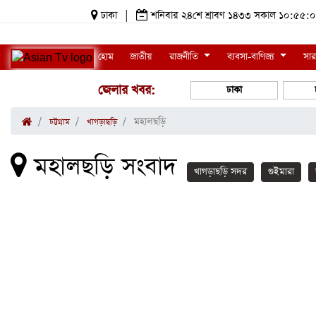
ঢাকা
|
শনিবার ২৪শে শ্রাবণ ১৪৩৩ সকাল ১০:৫৫
হোম
জাতীয়
রাজনীতি
ব্যবসা-বাণিজ্য
সার
জেলার খবর:
ঢাকা
মহালছড়ি
চট্টগ্রাম
খাগড়াছড়ি
মহালছড়ি সংবাদ
খাগড়াছড়ি সদর
গুইমারা