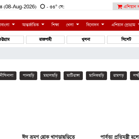
:০৪ (08-Aug-2026)
- ৩৩° সে:
এশিয়ান ব
াবাংলা
আন্তর্জাতিক
শিক্ষা
খেলা
বিনোদন
এশিয়ান প্রোগ্রাম
চট্টগ্রাম
রাজশাহী
খুলনা
সিলেট
দীঘিনালা
পানছড়ি
মহালছড়ি
মাটিরাঙ্গা
মানিকছড়ি
রামগড়
লক্ষ
ঈদ ভ্রমণ হোক খাগড়াছড়িতে
পার্বত্য প্রতিমন্ত্রী হ