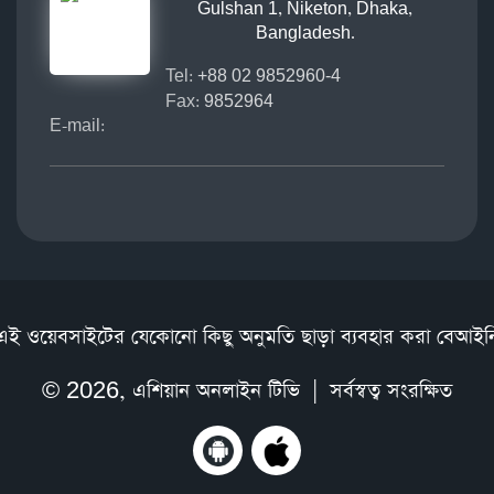
Gulshan 1, Niketon, Dhaka,
Bangladesh.
চলাচল
Tel:
+88 02 9852960-4
Fax:
9852964
E-mail:
ের
রে
চলাচল
রাপদে
থেকে
এই ওয়েবসাইটের যেকোনো কিছু অনুমতি ছাড়া ব্যবহার করা বেআইন
© 2026,
এশিয়ান অনলাইন টিভি
| সর্বস্বত্ব সংরক্ষিত
।
খা
ঙ্কা