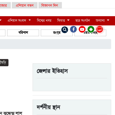
াজার
এশিয়ান বন্ধন
বিজ্ঞাপন দিন
এশিয়ান সংবাদ
বিশ্বের খবর
ফিচার
ছাত্র সংগঠন
অন্যান্য
LIVE
বরিশাল
রংপুর
ময়মনসিংহ
্মীছড়ি
জেলার ইতিহাস
দর্শনীয় স্থান
লেন কুজেন্দ্র লাল