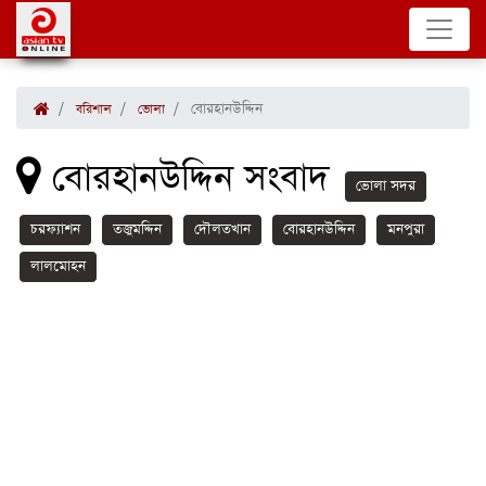
বোরহানউদ্দিন
বরিশাল
ভোলা
বোরহানউদ্দিন সংবাদ
ভোলা সদর
চরফ্যাশন
তজুমদ্দিন
দৌলতখান
বোরহানউদ্দিন
মনপুরা
লালমোহন