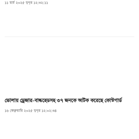
১১ মার্চ ২০২৫ দুপুর ১২:৩২:১১
ভোলায় ড্রেজার-বাল্কহেডসহ ৩৭ জনকে আটক করেছে কোস্টগার্ড
১৬ ফেব্রুয়ারি ২০২৫ দুপুর ১২:০২:৩৪