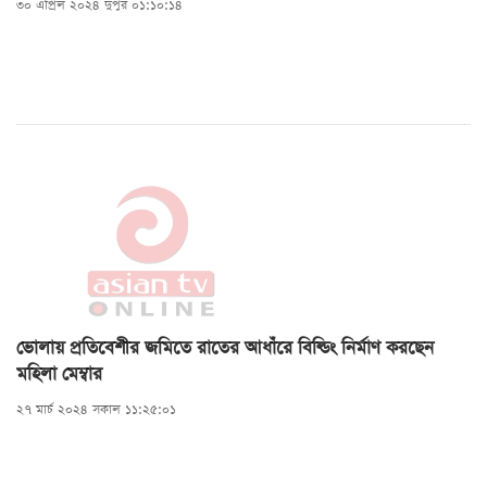
৩০ এপ্রিল ২০২৪ দুপুর ০১:১০:১৪
ভোলায় প্রতিবেশীর জমিতে রাতের আধাঁরে বিল্ডিং নির্মাণ করছেন
মহিলা মেম্বার
২৭ মার্চ ২০২৪ সকাল ১১:২৫:০১