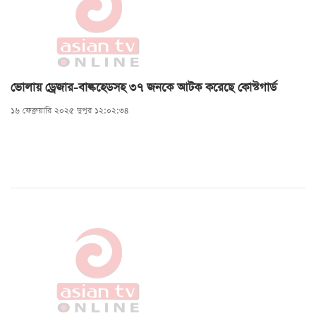
ভোলায় ড্রেজার-বাল্কহেডসহ ৩৭ জনকে আটক করেছে কোস্টগার্ড
১৬ ফেব্রুয়ারি ২০২৫ দুপুর ১২:০২:৩৪