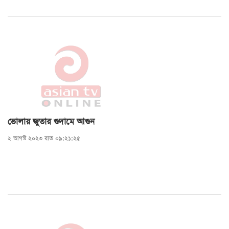
ভোলায় জুতার গুদামে আগুন
২ আগস্ট ২০২৩ রাত ০৯:২১:২৫