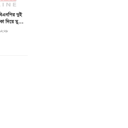
বিএনপির দুই
েকা দিয়ে মুক্ত
:১২:২৮