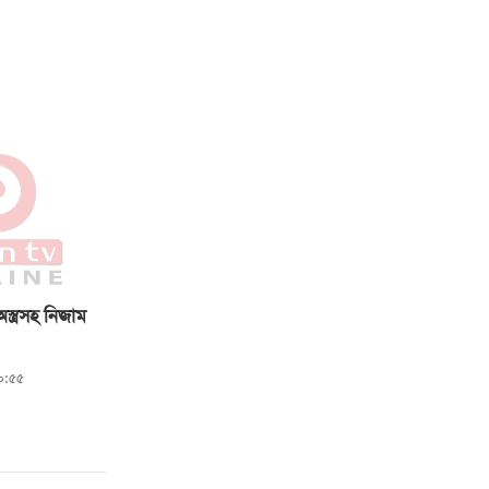
্ত্রসহ নিজাম
০:৫৫