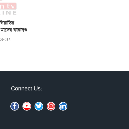
লিয়াতির
মাসের কারাদণ্ড
৪:৫০:৪৭
Connect Us: