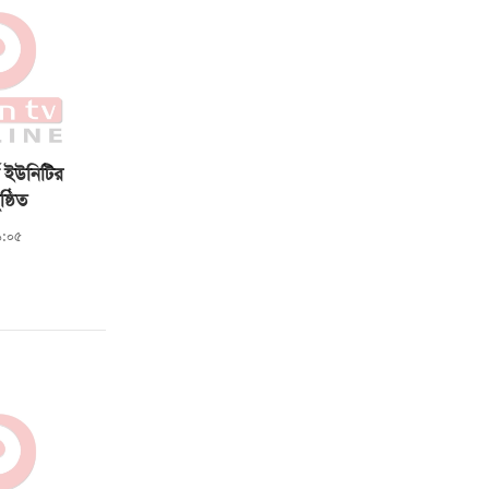
স ইউনিটির
্ঠিত
৯:০৫