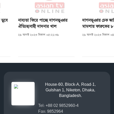
 ডুবে
নাব্যতা ফিরে পাচ্ছে দাগনভুঞার
দাগনভূঞায় চেক জা
ঐত্যিহ্যবাহী দাদনার খাল
মামলায় ফারুকের ৮ 
২৯ আগস্ট ২০২৩ বিকাল ০৫:২১:৩৯
২৯ আগস্ট ২০২৩ বিকাল ০
House-60, Block-A, Road-1,
Gulshan 1, Niketon, Dhaka,
Bangladesh.
Tel:
+88 02 9852960-4
Fax:
9852964