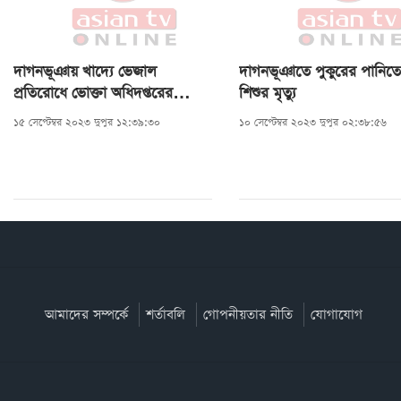
দাগনভূঞায় খাদ্যে ভেজাল
দাগনভূঞাতে পুকুরের পানিতে
প্রতিরোধে ভোক্তা অধিদপ্তরের
শিশুর মৃত্যু
অভিযান
১৫ সেপ্টেম্বর ২০২৩ দুপুর ১২:৩৯:৩০
১০ সেপ্টেম্বর ২০২৩ দুপুর ০২:৩৮:৫৬
আমাদের সম্পর্কে
শর্তাবলি
গোপনীয়তার নীতি
যোগাযোগ