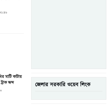
:৩১:৪৬
ির মাটি কাটায়
্রাক জব্দ
জেলার সরকারি ওয়েব লিংক
৩৩