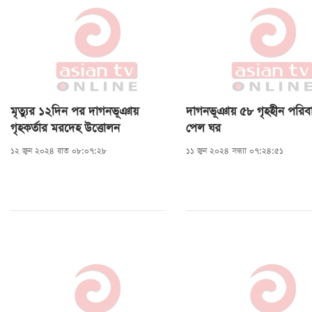
মৃত্যুর ১২দিন পর দাগনভূঞায়
দাগনভূঞায় ৫৮ গৃহহীন পরিব
গৃহকর্তার মরদেহ উত্তোলন
পেল ঘর
১২ জুন ২০২৪ রাত ০৮:০৭:২৮
১১ জুন ২০২৪ সন্ধ্যা ০৭:২৪:৫১