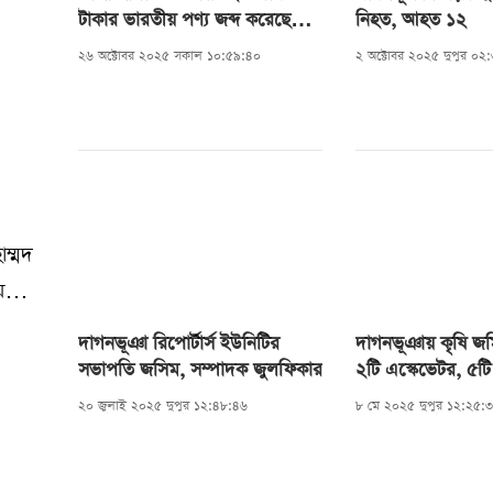
টাকার ভারতীয় পণ্য জব্দ করেছে
নিহত, আহত ১২
বিজিবি
২৬ অক্টোবর ২০২৫ সকাল ১০:৫৯:৪০
২ অক্টোবর ২০২৫ দুপুর ০২
াম্মদ
েছে।৭
দাগনভূঞা রিপোর্টার্স ইউনিটির
দাগনভূঞায় কৃষি জম
তুন
সভাপতি জসিম, সম্পাদক জুলফিকার
২টি এস্কেভেটর, ৫টি ট
২০ জুলাই ২০২৫ দুপুর ১২:৪৮:৪৬
৮ মে ২০২৫ দুপুর ১২:২৫:
নে