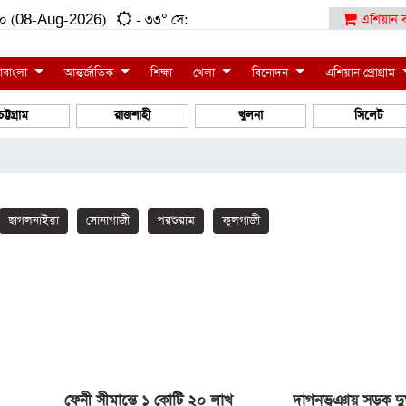
:৫০ (08-Aug-2026)
- ৩৩° সে:
এশিয়ান ব
াবাংলা
আন্তর্জাতিক
শিক্ষা
খেলা
বিনোদন
এশিয়ান প্রোগ্রাম
চট্টগ্রাম
রাজশাহী
খুলনা
সিলেট
ছাগলনাইয়া
সোনাগাজী
পরশুরাম
ফুলগাজী
ফেনী সীমান্তে ১ কোটি ২০ লাখ
দাগনভূঞায় সড়ক দুর