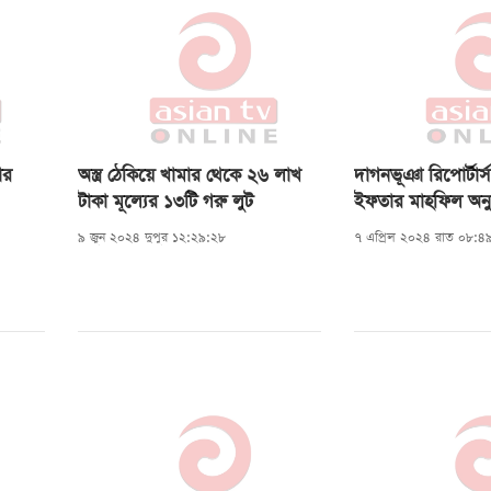
ার
অস্ত্র ঠেকিয়ে খামার থেকে ২৬ লাখ
দাগনভূঞা রিপোর্টার্
টাকা মূল্যের ১৩টি গরু লুট
ইফতার মাহফিল অনুষ
৯ জুন ২০২৪ দুপুর ১২:২৯:২৮
৭ এপ্রিল ২০২৪ রাত ০৮:৪