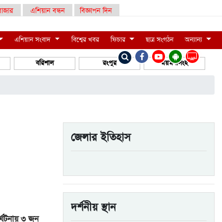
াজার
এশিয়ান বন্ধন
বিজ্ঞাপন দিন
এশিয়ান সংবাদ
বিশ্বের খবর
ফিচার
ছাত্র সংগঠন
অন্যান্য
LIVE
বরিশাল
রংপুর
ময়মনসিংহ
জেলার ইতিহাস
দর্শনীয় স্থান
্ঘটনায় ৩ জন