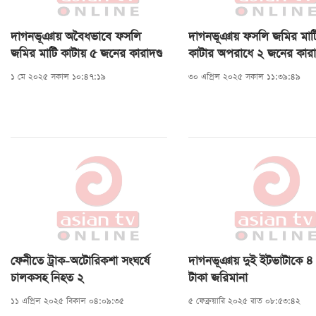
দাগনভূঞায় অবৈধভাবে ফসলি
দাগনভূঞায় ফসলি জমির মাট
জমির মাটি কাটায় ৫ জনের কারাদণ্ড
কাটার অপরাধে ২ জনের কারাদ
১ মে ২০২৫ সকাল ১০:৪৭:১৯
৩০ এপ্রিল ২০২৫ সকাল ১১:৩৯:৪৯
ফেনীতে ট্রাক-অটোরিকশা সংঘর্ষে
দাগনভূঞায় দুই ইটভাটাকে ৪
চালকসহ নিহত ২
টাকা জরিমানা
১১ এপ্রিল ২০২৫ বিকাল ০৪:০৯:৩৫
৫ ফেব্রুয়ারি ২০২৫ রাত ০৮:৫৩:৪২