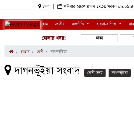
ঢাকা
|
শনিবার ২৪শে শ্রাবণ ১৪৩৩ সকাল ০৯:০৯
হোম
জাতীয়
রাজনীতি
ব্যবসা-বাণিজ্য
সার
জেলার খবর:
ঢাকা
দাগনভূঁইয়া
চট্টগ্রাম
ফেনী
দাগনভূঁইয়া সংবাদ
ফেনী সদর
দাগনভূঁইয়া