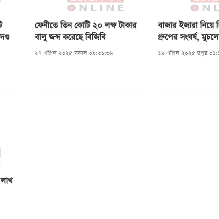
ি
ফেনীতে তিন কোটি ২০ লক্ষ টাকার
বাজার ইজারা নিয়ে 
ণ্ড
বালু জব্দ করেছে বিজিবি
গ্রুপের সংঘর্ষ, মুচল
৩২ নেতাকর্মী
২৭ এপ্রিল ২০২৫ সকাল ০৯:৩১:৩৬
১৬ এপ্রিল ২০২৫ দুপুর ০১
 লাখ