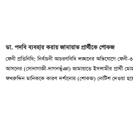
ডা. পদবি ব্যবহার করায় জামায়াত প্রার্থীকে শোকজ
ফেনী প্রতিনিধি: নির্বাচনী আচরণবিধি লঙ্ঘনের অভিযোগে ফেনী-৩
আসনের (সোনাগাজী-দাগনভুঁঞা) জামায়াতে ইসলামীর প্রার্থী মোহ
ফখরুদ্দিন মানিককে কারণ দর্শানোর (শোকজ) নোটিশ দেওয়া হয়
ফেব্রুয়ারি শনিবার নির্বাচনি অনুসন্ধান ও বিচারিক কমিটির
দায়িত্বপালনকারী যুগ্ম জেলা জজ (ল্যান্ড সার্ভে ট্রাইব্যুনাল) সাজ্জা
নেছা এ নোটিশ দেন।নোটিশে উল্লেখ করা হয়েছে, জামায়াত প্রার্থী
মোহাম্মদ ফখরুদ্দিন ওরফে মানিক ত্রয়োদশ জাতীয় সংসদ নির্বাচ
লিফলেট, ব্যানার ও ফেস্টুনে তার নামের পূর্বে ডা. পদবি ব্যবহার