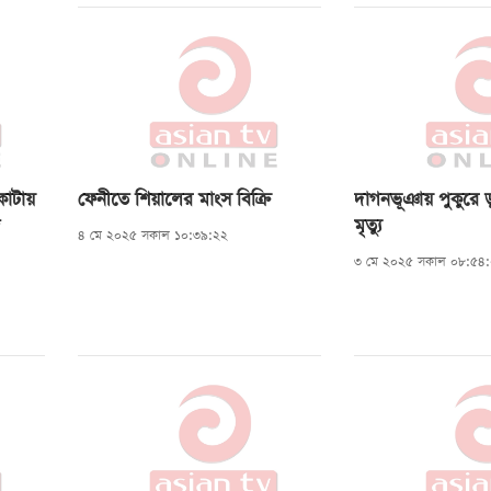
ি, যা
ধিত্ব
ির
কাটায়
ফেনীতে শিয়ালের মাংস বিক্রি
দাগনভূঞায় পুকুরে ড
মৃত্যু
েছে।
৪ মে ২০২৫ সকাল ১০:৩৯:২২
৩ মে ২০২৫ সকাল ০৮:৫৪