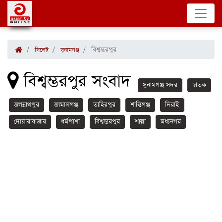
বিশ্বম্ভরপুর
সিলেট
সুনামগঞ্জ
বিশ্বম্ভরপুর সংবাদ
সুনামগঞ্জ সদর
ছাতক
জগন্নাথপুর
জামালগঞ্জ
তাহিরপুর
শান্তিগঞ্জ
দিরাই
দোয়ারাবাজার
ধর্মপাশা
বিশ্বম্ভরপুর
শাল্লা
মধ্যনগর