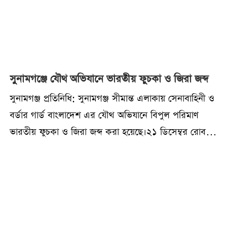
সুনামগঞ্জে যৌথ অভিযানে ভারতীয় ফুচকা ও জিরা জব্দ
সুনামগঞ্জ প্রতিনিধি: সুনামগঞ্জ সীমান্ত এলাকায় সেনাবাহিনী ও
বর্ডার গার্ড বাংলাদেশ এর যৌথ অভিযানে বিপুল পরিমাণ
ভারতীয় ফুচকা ও জিরা জব্দ করা হয়েছে।২১ ডিসেম্বর রোববার
ভোররাতে সুনামগঞ্জের বিশ্বম্ভরপুর উপজেলার ঘাঘটিয়া গ্রামে
একটি পরিত্যক্ত ঘরে অভিযান চালিয়ে এসব চোরাচালানি পণ্য
জব্দ করা হয়। তবে অভিযানের সময় চোরাচালানের সঙ্গে জড়িত
কাউকে আটক করা সম্ভব হয়নি।বিকেলে এক সংবাদ বিজ্ঞপ্তির
মাধ্যমে বিষয়টি নিশ্চিত করেন সুনামগঞ্জ ব্যাটালিয়ন (২৮