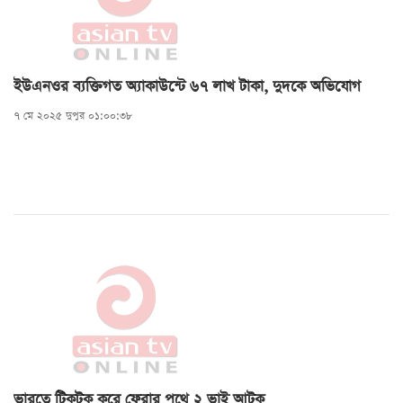
ইউএনওর ব্যক্তিগত অ্যাকাউন্টে ৬৭ লাখ টাকা, দুদকে অভিযোগ
৭ মে ২০২৫ দুপুর ০১:০০:৩৮
ভারতে টিকটক করে ফেরার পথে ২ ভাই আটক