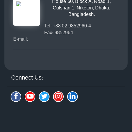
House-60, Block-A, Road-1,
Gulshan 1, Niketon, Dhaka,
Bangladesh.
Tel:
+88 02 9852960-4
Fax:
9852964
E-mail:
Connect Us: