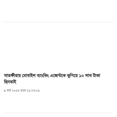
কার্যক্রম শুরু করে।স্থানীয়দের প্রাথমিক ধারণা, ফারজানার
কানে থাকা স্বর্ণের দুল ছিনিয়ে নেওয়ার উদ্দেশ্যে এ হত্যাকাণ্ড
সংঘটিত হয়ে থাকতে পারে। তবে এ বিষয়ে এখনো নিশ্চিত
কোনো তথ্য পাওয়া যায়নি।কালিগঞ্জ থানার অফিসার ইনচার্জ
(ওসি) শহিদুল ইসলাম বলেন, ‘ঘটনার প্রকৃত কারণ উদঘাটনে
তদন্ত চলছে। ময়নাতদন্তের প্রতিবেদন এবং তদন্ত শেষে হত্যার
প্রকৃত কারণ সম্পর্কে নিশ্চিত হওয়া যাবে।’
সাতক্ষীরায় মোবাইল ব্যাংকিং এজেন্টকে কুপিয়ে ১০ লাখ টাকা
ছিনতাই
৯ মার্চ ২০২৬ দুপুর ১২:২৭:০৬