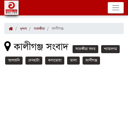
কালীগঞ্জ
খুলনা
সাতক্ষীরা
কালীগঞ্জ সংবাদ
সাতক্ষীরা সদর
শ্যামনগর
আশাশুনি
দেবহাটা
কলারোয়া
তালা
কালীগঞ্জ