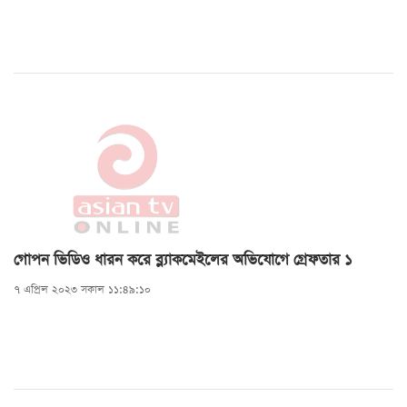
গোপন ভিডিও ধারন করে ব্ল্যাকমেইলের অভিযোগে গ্রেফতার ১
৭ এপ্রিল ২০২৩ সকাল ১১:৪৯:১০