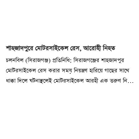
শাহজাদপুরে মোটরসাইকেল রেস, আরোহী নিহত
চলনবিল (সিরাজগঞ্জ) প্রতিনিধি: সিরাজগঞ্জের শাহজাদপুর
মোটরসাইকেল রেস করার সময় নিয়ন্ত্রণ হারিয়ে গাছের সাথে
ধাক্কা দিলে ঘটনাস্থলেই মোটরসাইকেল আরহী এক তরুণ নিহত
হয়েছে। এ ঘটনায় আরও এক তরুণ গুরুতর আহত হয়েছে।২
নভেম্বর রোববার দুপুর ১২টার দিকে উপজেলার বগুড়া-
নগরবাড়ি মহাসড়কের টেটিয়ার কান্দা এলাকায় এ দুর্ঘটনা ঘটে।
নিহত মোটরসাইকেল আরোহী রুহান (১৭) উল্লাপাড়া
উপজেলার পৌর সদরের বাসিন্দা এবং আহত বাদশা