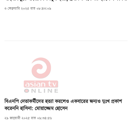
৩ ফেব্রুয়ারি ২০২৫ রাত ০৮:৪৩:০৯
বিএনপি নেতাকর্মীদের হত্যা করলেও একবারের জন্যও দুঃখ প্রকাশ
করেননি হাসিনা: মোয়াজ্জেম হোসেন
২৯ জানুয়ারী ২০২৫ রাত ০৯:৩৪:৫৬