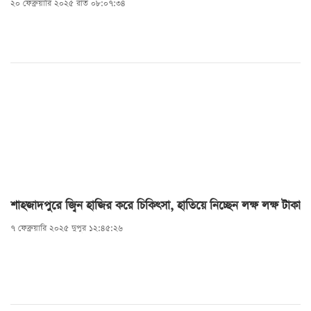
২০ ফেব্রুয়ারি ২০২৫ রাত ০৮:০৭:৩৪
হারিয়ে গাছের সাথে ধাক্কা দিলে ঘটনাস্থলেই একজন নিহত
হয়েছে। এসময় অপর একজন গুরুতর আহত হয়েছেন।
শাহজাদপুরে জ্বিন হাজির করে চিকিৎসা, হাতিয়ে নিচ্ছেন লক্ষ লক্ষ টাকা
৭ ফেব্রুয়ারি ২০২৫ দুপুর ১২:৪৫:২৬