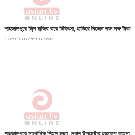
শাহজাদপুরে জ্বিন হাজির করে চিকিৎসা, হাতিয়ে নিচ্ছেন লক্ষ লক্ষ টাকা
৭ ফেব্রুয়ারি ২০২৫ দুপুর ১২:৪৫:২৬
শাহজাদপুরে সাংবাদিক শিমুল হত্যা, প্রধান উপদেষ্টার হস্তক্ষেপ কামনা