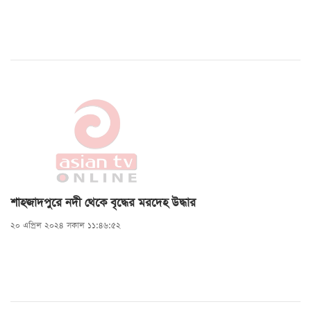
শাহজাদপুরে নদী থেকে বৃদ্ধের মরদেহ উদ্ধার
২০ এপ্রিল ২০২৪ সকাল ১১:৪৬:৫২