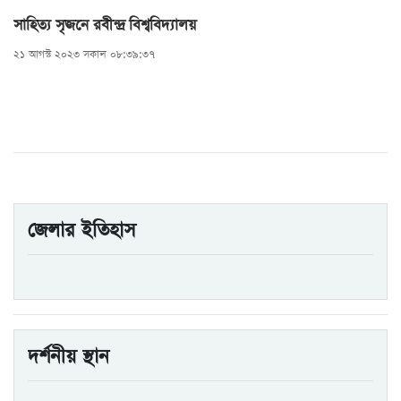
সাহিত্য সৃজনে রবীন্দ্র বিশ্ববিদ্যালয়
২১ আগস্ট ২০২৩ সকাল ০৮:৩৯:৩৭
জেলার ইতিহাস
দর্শনীয় স্থান