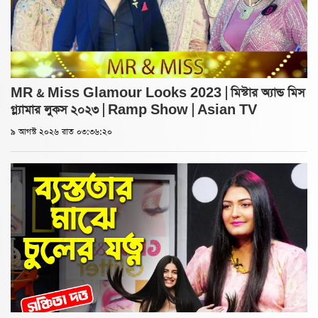
MR & Miss Glamour Looks 2023 | মিস্টার অ্যান্ড মিস
গ্ল্যামার লুকস ২০২৩ | Ramp Show | Asian TV
৯ আগস্ট ২০২৬ রাত ০৩:৩৬:২০