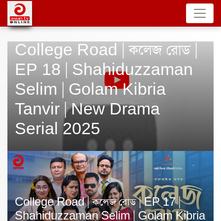
College Road | কলেজ রোড |
EP 18 | Shahiduzzaman
Selim | Golam Kibria
Tanvir | New Drama
Serial 2025
College Road | কলেজ রোড | EP 17 |
Shahiduzzaman Selim | Golam Kibria