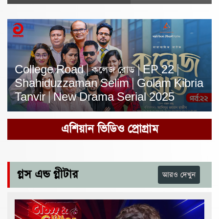
College Road | কলেজ রোড | EP 22 |
Shahiduzzaman Selim | Golam Kibria
Tanvir | New Drama Serial 2025
এশিয়ান ভিডিও প্রোগ্রাম
গ্লস এন্ড গ্লীটার
আরও দেখুন