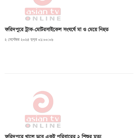
ফরিদপুরে ট্রাক-মোটরসাইকেল সংঘর্ষে মা ও মেয়ে নিহত
২ সেপ্টেম্বর ২০২৫ দুপুর ০১:০০:০৬
ফরিদপুরে খালে ডুবে একই পরিবারের ২ শিশুর মৃত্যু