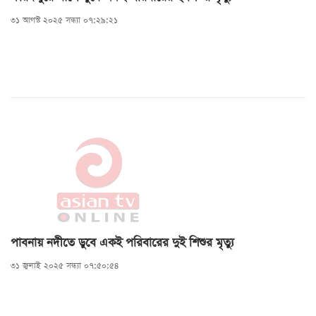
৩১ আগস্ট ২০২৫ সন্ধ্যা ০৭:২৯:২১
পাবনায় নদীতে ডুবে একই পরিবারের দুই শিশুর মৃত্যু
৩১ জুলাই ২০২৫ সন্ধ্যা ০৭:৫০:৫৪