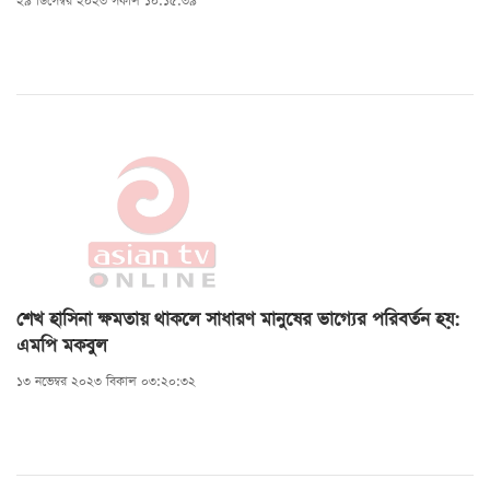
২৯ ডিসেম্বর ২০২৩ সকাল ১০:১৫:৩৯
শেখ হাসিনা ক্ষমতায় থাকলে সাধারণ মানুষের ভাগ্যের পরিবর্তন হয়:
এমপি মকবুল
১৩ নভেম্বর ২০২৩ বিকাল ০৩:২০:৩২