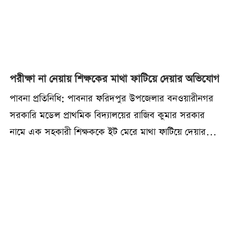
পরীক্ষা না নেয়ায় শিক্ষকের মাথা ফাটিয়ে দেয়ার অভিযোগ
পাবনা প্রতিনিধি: পাবনার ফরিদপুর উপজেলার বনওয়ারীনগর
সরকারি মডেল প্রাথমিক বিদ্যালয়ের রাজিব কুমার সরকার
নামে এক সহকারী শিক্ষককে ইট মেরে মাথা ফাটিয়ে দেয়ার
অভিযোগ উঠেছে স্থানীয় যুবদল নেতা মো. নয়নসহ তার
সহযোগীদের বিরুদ্ধে।৪ ডিসেম্বর বৃহস্পতিবার বেলা ১১টার
দিকে ফরিদপুর উপজেলার বনওয়ারীনগর সরকারি মডেল
প্রাথমিক বিদ্যালয় প্রাঙ্গণে এ ঘটনা ঘটে।আহত শিক্ষককে
উপজেলা স্বাস্থ্য কমপ্লেক্সে ভর্তি করা হলে মাথায় ছয়টি সেলাই