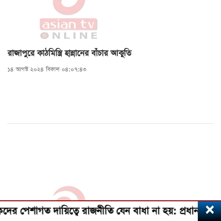
রাজাপুরে কাঠমিস্ত্রি হান্নানের বাঁচার আকুতি
১৪ আগস্ট ২০২৪ বিকাল ০৪:০৭:৪৩
×
ত দায়িত্বে রাজনীতি যেন বাধা না হয়: প্রধানমন্ত্রী তারেক 