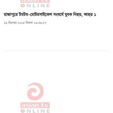
রাজাপুরে টমটম–মোটরসাইকেল সংঘর্ষে যুবক নিহত, আহত ১
২৯ ডিসেম্বর ২০২৫ বিকাল ০৩:৩৯:১৭