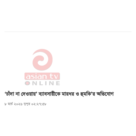
‘চাঁদা না দেওয়ায়’ ব্যাবসায়ীকে মারধর ও হুমকি’র অভিযোগ
৮ মার্চ ২০২৬ দুপুর ০২:২৭:৫৮