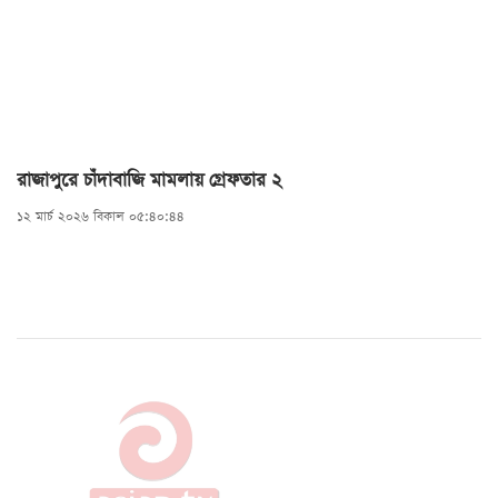
রাজাপুরে চাঁদাবাজি মামলায় গ্রেফতার ২
১২ মার্চ ২০২৬ বিকাল ০৫:৪০:৪৪