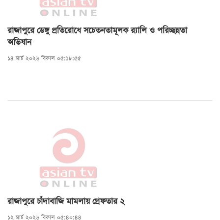
রাজাপুরে ডেঙ্গু প্রতিরোধে সচেতনতামূলক র‍্যালি ও পরিচ্ছন্নতা
অভিযান
১৪ মার্চ ২০২৬ বিকাল ০৫:১৮:৫৫
রাজাপুরে চাঁদাবাজি মামলায় গ্রেফতার ২
১২ মার্চ ২০২৬ বিকাল ০৫:৪০:৪৪