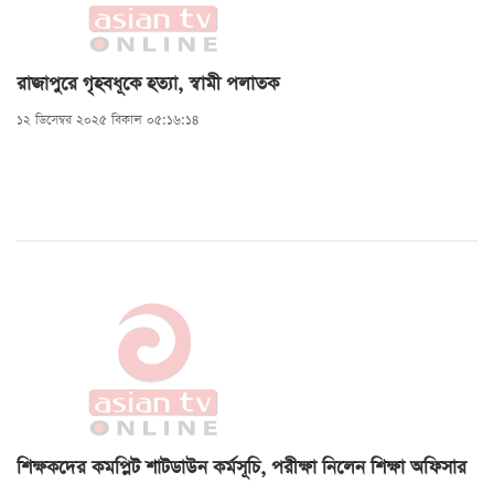
রাজাপুরে গৃহবধূকে হত্যা, স্বামী পলাতক
১২ ডিসেম্বর ২০২৫ বিকাল ০৫:১৬:১৪
শিক্ষকদের কমপ্লিট শাটডাউন কর্মসূচি, পরীক্ষা নিলেন শিক্ষা অফিসার