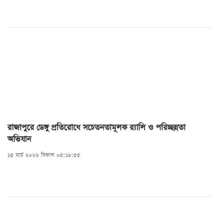
দেখা হচ্ছে। এ বিষয়ে আইনি প্রক্রিয়া চলমান রয়েছে।
রাজাপুরে ডেঙ্গু প্রতিরোধে সচেতনতামূলক র‍্যালি ও পরিচ্ছন্নতা
অভিযান
১৪ মার্চ ২০২৬ বিকাল ০৫:১৮:৫৫