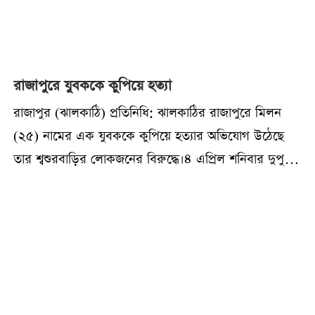
রাজাপুরে যুবককে কুপিয়ে হত্যা
রাজাপুর (ঝালকাঠি) প্রতিনিধি: ঝালকাঠির রাজাপুরে মিলন
(২৫) নামের এক যুবককে কুপিয়ে হত্যার অভিযোগ উঠেছে
তার শ্বশুরবাড়ির লোকজনের বিরুদ্ধে।৪ এপ্রিল শনিবার দুপুরে
উপজেলার পশ্চিম আদাখোলা ঈদগাহ মসজিদ এলাকায় এ
ঘটনা ঘটে। নিহত মিলন ওই এলাকার তৈয়ব আলী
হাওলাদারের ছেলে।স্বজনদের অভিযোগ, মিলনের সঙ্গে তার স্ত্রী
রোজিনা এবং শ্বশুরবাড়ির সদস্যদের দীর্ঘদিন ধরে বিরোধ
চলছিল। শনিবার ওই বিরোধ মীমাংসার কথা ছিল। এদিন
দুপুরে দাওয়াতে যাওয়ার পথে ঈদগাহ মসজিদ এলাকায়