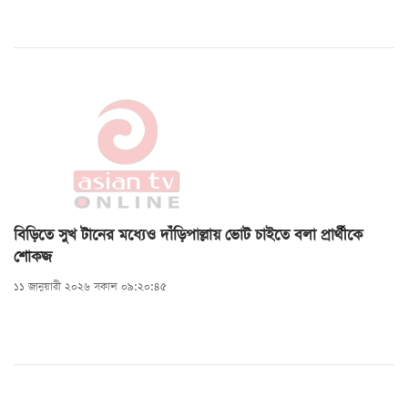
বিড়িতে সুখ টানের মধ্যেও দাঁড়িপাল্লায় ভোট চাইতে বলা প্রার্থীকে
শোকজ
১১ জানুয়ারী ২০২৬ সকাল ০৯:২০:৪৫