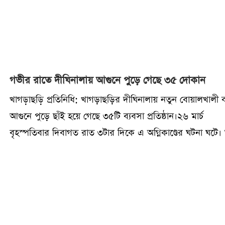
গভীর রাতে দীঘিনালায় আগুনে পুড়ে গেছে ৩৫ দোকান
খাগড়াছড়ি প্রতিনিধি: খাগড়াছড়ির দীঘিনালায় নতুন বোয়ালখালী 
আগুনে পুড়ে ছাঁই হয়ে গেছে ৩৫টি ব্যবসা প্রতিষ্ঠান।২৬ মার্চ
বৃহস্পতিবার দিবাগত রাত ৩টার দিকে এ অগ্নিকাণ্ডের ঘটনা ঘটে।
লাগার খবর পেয়ে দেড় ঘণ্টার চেষ্টায় নিয়ন্ত্রণে আনে ফায়ার সার্ভি
সেনাবাহিনী ও পুলিশ সদস্যরা।আগুনে পুড়ে যাওয়া দোকানের মধ্
কাপড়, কসমেটিকস, স্বর্ণ, জুতা, ফার্মেসি, সেলুন রয়েছ। এসব
দোকানে মালামালে ভরপুর ছিলো বলে জানিয়েছেন ক্ষতিগ্রস্তরা। 
ক্ষয়ক্ষতির পরিমাণ আনুমানিক ৫ কোটি টাকা বলে জানিয়েছেন