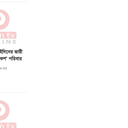
ুইদিনের ভারী
য়েকশ’ পরিবার
২৮:৫৫