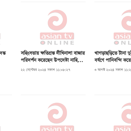
ণ
ছে।
কভাবে
ওয়া
ংকজ
ি
দন্ত
সহিংসতায় ক্ষতিগ্রস্ত দীঘিনালা বাজার
খাগড়াছড়িতে টানা দ
পরিদর্শন করেছেন উপদেষ্টা নাহিদ
বর্ষণে পানিবন্দি ক
্রণ
ইসলাম
২২ সেপ্টেম্বর ২০২৪ সকাল ১১:০৮:২৭
৩ আগস্ট ২০২৪ সকাল ১১: