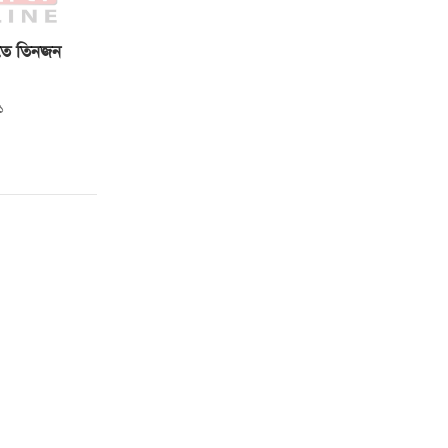
িতে তিনজন
১