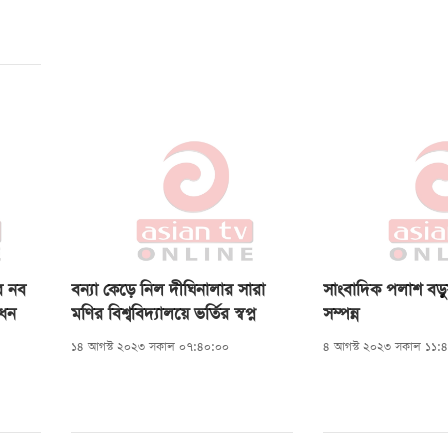
ের নব
বন্যা কেড়ে নিল দীঘিনালার সারা
সাংবাদিক পলাশ বড়ুয়
োধন
মণির বিশ্ববিদ্যালয়ে ভর্তির স্বপ্ন
সম্পন্ন
১৪ আগস্ট ২০২৩ সকাল ০৭:৪০:০০
৪ আগস্ট ২০২৩ সকাল ১১: