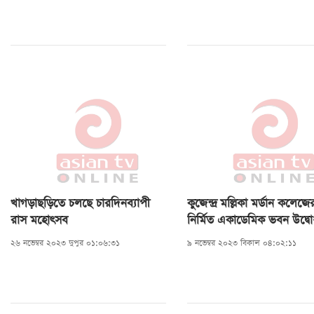
খাগড়াছড়িতে চলছে চারদিনব্যাপী
কুজেন্দ্র মল্লিকা মর্ডান কলেজ
রাস মহোৎসব
নির্মিত একাডেমিক ভবন উদ্ব
২৬ নভেম্বর ২০২৩ দুপুর ০১:০৬:৩১
৯ নভেম্বর ২০২৩ বিকাল ০৪:০২:১১