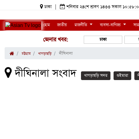
ঢাকা
|
শনিবার ২৪শে শ্রাবণ ১৪৩৩ সকাল ১০:৫৮
হোম
জাতীয়
রাজনীতি
ব্যবসা-বাণিজ্য
সার
জেলার খবর:
ঢাকা
দীঘিনালা
চট্টগ্রাম
খাগড়াছড়ি
দীঘিনালা সংবাদ
খাগড়াছড়ি সদর
গুইমারা