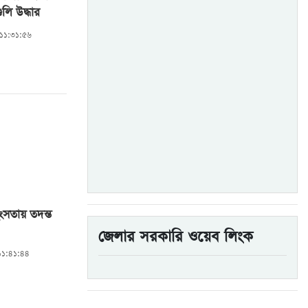
লি উদ্ধার
 ১১:৩১:৫৬
ংসতায় তদন্ত
জেলার সরকারি ওয়েব লিংক
 ১১:৪১:৪৪