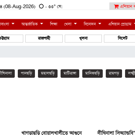
:০৪ (08-Aug-2026)
- ৩৩° সে:
এশিয়ান ব
াবাংলা
আন্তর্জাতিক
শিক্ষা
খেলা
বিনোদন
এশিয়ান প্রোগ্রাম
চট্টগ্রাম
রাজশাহী
খুলনা
সিলেট
দীঘিনালা
পানছড়ি
মহালছড়ি
মাটিরাঙ্গা
মানিকছড়ি
রামগড়
লক্ষ্ম
খাগড়াছড়ি বোয়ালখালীতে আগুনে
দীঘিনালা সিঅ্যান্ডব