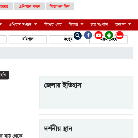
াজার
এশিয়ান বন্ধন
বিজ্ঞাপন দিন
এশিয়ান সংবাদ
বিশ্বের খবর
ফিচার
ছাত্র সংগঠন
অন্যান্য
LIVE
বরিশাল
রংপুর
ময়মনসিংহ
ীছড়ি
জেলার ইতিহাস
দর্শনীয় স্থান
ি’র মাঠ থেকে