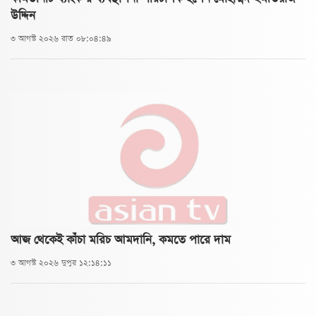
উদ্দিন
৩ আগস্ট ২০২৬ রাত ০৮:০৪:৪৯
আজ থেকেই কাঁচা মরিচ আমদানি, কমতে পারে দাম
৩ আগস্ট ২০২৬ দুপুর ১২:১৪:১১