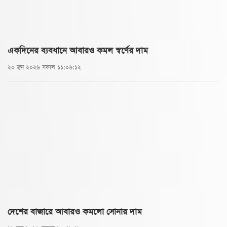
একদিনের ব্যবধানে আবারও কমল স্বর্ণের দাম
২০ জুন ২০২৬ সকাল ১১:০৬:১২
দেশের বাজারে আবারও কমলো সোনার দাম