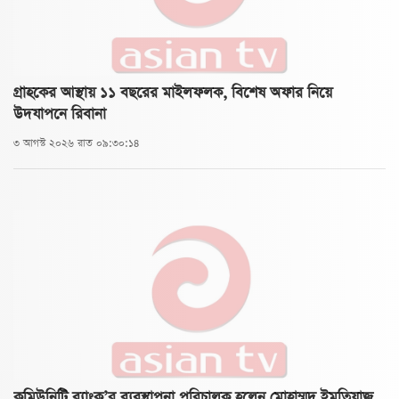
গ্রাহকের আস্থায় ১১ বছরের মাইলফলক, বিশেষ অফার নিয়ে
উদযাপনে রিবানা
৩ আগস্ট ২০২৬ রাত ০৯:৩০:১৪
কমিউনিটি ব্যাংক’র ব্যবস্থাপনা পরিচালক হলেন মোহাম্মদ ইমতিয়াজ