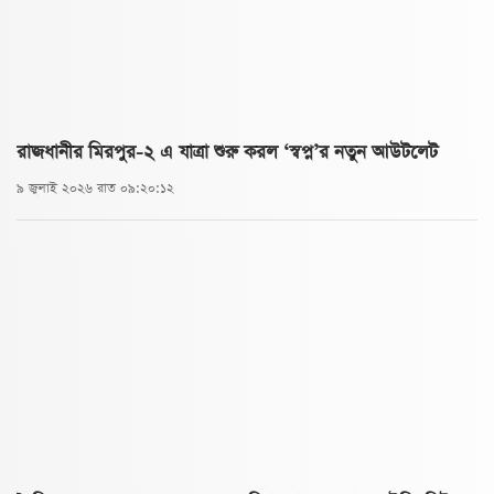
রাজধানীর মিরপুর-২ এ যাত্রা শুরু করল ‘স্বপ্ন’র নতুন আউটলেট
৯ জুলাই ২০২৬ রাত ০৯:২০:১২