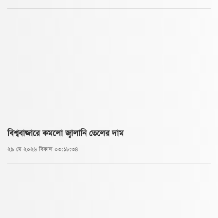
বিশ্ববাজারে কমলো জ্বালানি তেলের দাম
২৯ মে ২০২৬ বিকাল ০৩:১৮:৩৪