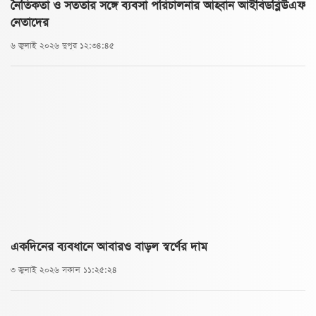
নৈতিকতা ও সততার সঙ্গে ব্যবসা পরিচালনার আহ্বান আইবিডব্লিউএফ
নেতাদের
৬ জুলাই ২০২৬ দুপুর ১২:৩৪:৪৫
একদিনের ব্যবধানে আবারও বাড়ল স্বর্ণের দাম
৩ জুলাই ২০২৬ সকাল ১১:২৫:২৪