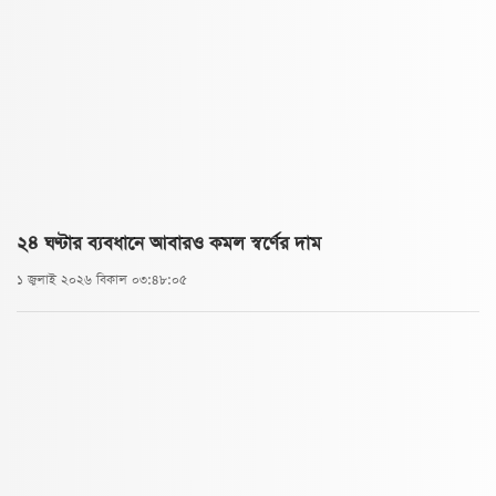
২৪ ঘণ্টার ব্যবধানে আবারও কমল স্বর্ণের দাম
১ জুলাই ২০২৬ বিকাল ০৩:৪৮:০৫