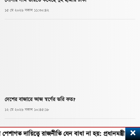
সোনার দাম ভরিতে কমেছে দুই হাজার টাকা
১৫ মে ২০২৬ সকাল ১১:৩০:৪২
দেশের বাজারে আজ স্বর্ণের ভরি কত?
১২ মে ২০২৬ সকাল ১০:৪৫:১৮
×
িত্বে রাজনীতি যেন বাধা না হয়: প্রধানমন্ত্রী তারেক রহমান