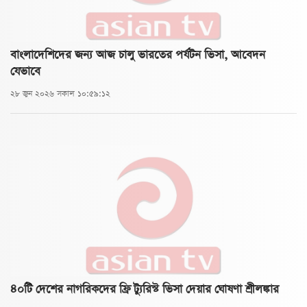
বাংলাদেশিদের জন্য আজ চালু ভারতের পর্যটন ভিসা, আবেদন
যেভাবে
২৮ জুন ২০২৬ সকাল ১০:৫৯:১২
৪০টি দেশের নাগরিকদের ফ্রি ট্যুরিস্ট ভিসা দেয়ার ঘোষণা শ্রীলঙ্কার