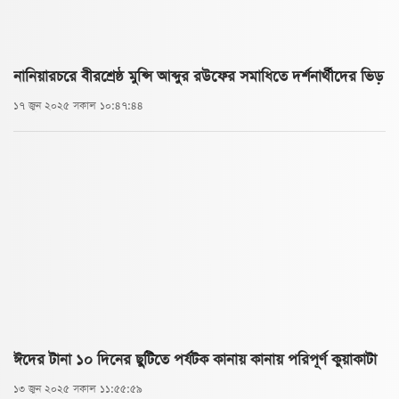
নানিয়ারচরে বীরশ্রেষ্ঠ মুন্সি আব্দুর রউফের সমাধিতে দর্শনার্থীদের ভিড়
১৭ জুন ২০২৫ সকাল ১০:৪৭:৪৪
ঈদের টানা ১০ দিনের ছুটিতে পর্যটক কানায় কানায় পরিপূর্ণ কুয়াকাটা
১৩ জুন ২০২৫ সকাল ১১:৫৫:৫৯