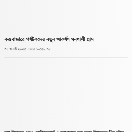
কক্সবাজারে পর্যটকদের নতুন আকর্ষণ মনখালী গ্রাম
৩১ আগস্ট ২০২৫ সকাল ১০:৫৬:৩৪