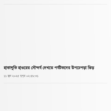
হাকালুকি হাওরের সৌন্দর্য দেখতে পর্যটকদের উপচেপড়া ভিড়
১১ জুন ২০২৫ দুপুর ০২:৫৮:৩১