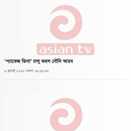
ক্ষেত্রে এগিয়ে যেতে পারবে।
‘প্যাকেজ ভিসা’ চালু করল সৌদি আরব
৯ জুলাই ২০২৬ সকাল ০৯:১৮:৩২