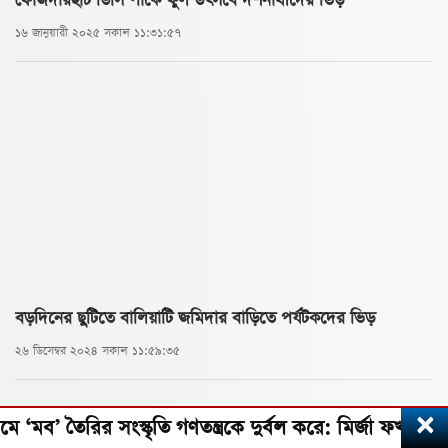
ফৌজদারহাট ডিসি পার্কে ফুল উৎসবে দর্শনার্থীদের ভিড়
১৬ জানুয়ারী ২০২৫ সকাল ১১:৩১:৫৭
বড়দিনের ছুটিতে বালিয়াটি জমিদার বাড়িতে পর্যটকদের ভিড়
২৬ ডিসেম্বর ২০২৪ সকাল ১১:৫৯:৩৫
×
তৈরির সংস্কৃতি গণতন্ত্রকে দুর্বল করে: মির্জা ফখরুল। টেকসই 