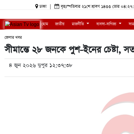
ঢাকা
|
বৃহঃস্পতিবার ২১শে শ্রাবণ ১৪৩৩ ভোর ০৪:
হোম
জাতীয়
রাজনীতি
ব্যবসা-বাণিজ্য
সার
জেলার খবর
সীমান্তে ২৮ জনকে পুশ-ইনের চেষ্টা, সতর
৪ জুন ২০২৬ দুপুর ১২:৩৭:৩৮