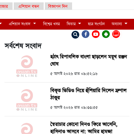
াজার
এশিয়ান বন্ধন
বিজ্ঞাপন দিন
এশিয়ান সংবাদ
বিশ্বের খবর
ফিচার
ছাত্র সংগঠন
অন্যান্য
LIVE
সর্বশেষ সংবাদ
হঠাৎ রিপাবলিক বাংলা ছাড়লেন ময়ূখ রঞ্জন
ঘোষ
৫ আগস্ট ২০২৬ রাত ০৯:৫২:১৬
বিকৃত ভিডিও নিয়ে হুঁশিয়ারি দিলেন ম্রুণাল
ঠাকুর
৫ আগস্ট ২০২৬ রাত ০৯:৩৩:৫৫
স্বৈরাচার কোনো দিনও ফিরে আসেনি,
হাসিনাও আসবে না: আমির হামজা