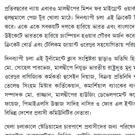
প্রতিবছরের ন্যায় এবারও মালদ্বীপের মিশন ফর মাইগ্রেন্ট ওয়ার্কা
হুলহুমালে পেজ টুর খোলা মাঠে। দিনব্যাপী চলা এই ক্রিকেট টু
করে। একে একে সবকয়টি দলকে হারিয়ে ভারত এবং বাংলাদেশের
উইকেটে ভারতকে হারিয়ে চ্যাম্পিয়ন হওয়ার গৌরব অর্জন করেন
ক্রিকেট বোর্ড এবং টেলিকম জায়ান্ট ওরেদুর সহযোগিতায় পর
দিনব্যাপী চলা এই টুর্নামেন্টে ক্লাব সংশ্লিষ্টরা ছাড়াও অতি
মো. সোহেল পারভেজ, মালদ্বীপে নিযুক্ত ভারতীয় রাষ্ট্রদূত মুনু 
ওরেদুর বাণিজ্যিক কর্মকর্তা হুসেইন নিয়াজ, বিক্রয় প্রতিনিধি 
তেলেগু সিংহম মিস্টার কার্তিকেয়ান, কমার্শিয়াল ব্যাংকের ব
সম্পাদক মো. রাজ্জান, মালদ্বীপের হাউজিং ডেভেলপমেন্ট কর
ফয়েজ, পিআইএলসি উস্তাজ সাদিহ নাসির ও ফোর এল ইন্ট
বিভিন্ন দেশের প্রবাসী কমিউনিটির নেতারা।
খেলা চলাকালে স্টেডিয়ামের চারপাশে প্রবাসীদের জন্য পরিষেবামূ