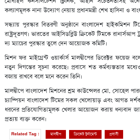
মোবাইল কনসালটেশন ক্লিনিক, আইনি সচেতনতাসহ অনেকগ
কল্যাণমূলক নানা উদ্যোগ নেয়ায় প্রধানমন্ত্রী শেখ হাসিনা ও ব
সন্ধ্যায় পুরস্কার বিতরণী অনুষ্ঠানে বাংলাদেশ হাইকমিশন টিম
রাষ্ট্রদূতগণ। ভারতের আইসিডব্লিউ ক্রিকেট টিমকে রানার্সআপ
দ্য ম্যাচের পুরস্কার তুলে দেন আয়োজক কমিটি।
মিশন ফর মাইগ্রেন্ট ওয়ার্কার্স মালদ্বীপের ডিরেক্টর ফয়েজ ব
নতুন দিগন্তের সূচনা করেছে। প্রবাসে শত কর্মব্যস্ততার মধ্
বজায় রাখবে বলে মনে করেন তিনি।
মালদ্বীপে বাংলাদেশ মিশনের শ্রম কাউন্সেলর মো. সোহেল পা
চ্যাম্পিয়ন বাংলাদেশ টিমের সকল খেলোয়াড় এবং আগত দর্শ
ধরনের প্রতিযোগিতামূলক খেলার আয়োজন করায় ধন্যবাদ জা
প্রত্যয় ব্যক্ত করেন।
মালদ্বীপ
ক্রিকেট টুর্নামেন্ট
প্রবাসী
Related Tag :