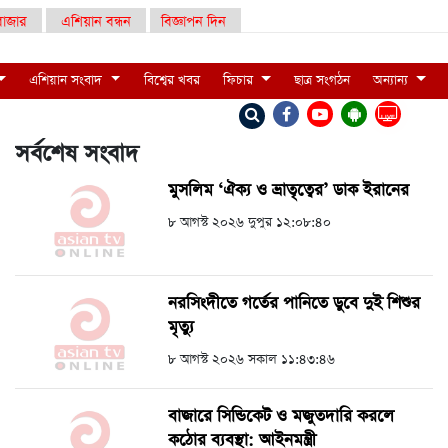
াজার
এশিয়ান বন্ধন
বিজ্ঞাপন দিন
এশিয়ান সংবাদ
বিশ্বের খবর
ফিচার
ছাত্র সংগঠন
অন্যান্য
LIVE
সর্বশেষ সংবাদ
মুসলিম ‘ঐক্য ও ভ্রাতৃত্বের’ ডাক ইরানের
৮ আগস্ট ২০২৬ দুপুর ১২:০৮:৪০
নরসিংদীতে গর্তের পানিতে ডুবে দুই শিশুর
মৃত্যু
৮ আগস্ট ২০২৬ সকাল ১১:৪৩:৪৬
বাজারে সিন্ডিকেট ও মজুতদারি করলে
কঠোর ব্যবস্থা: আইনমন্ত্রী