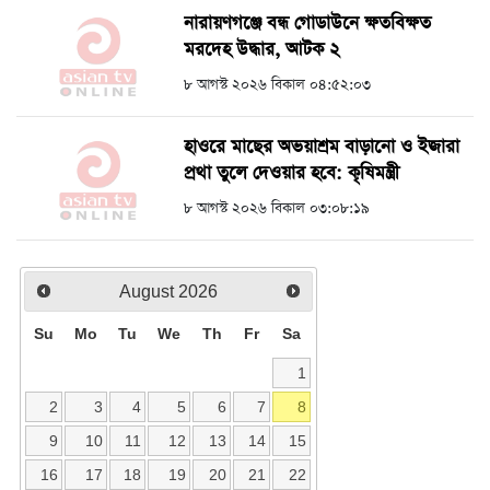
নারায়ণগঞ্জে বন্ধ গোডাউনে ক্ষতবিক্ষত
মরদেহ উদ্ধার, আটক ২
৮ আগস্ট ২০২৬ বিকাল ০৪:৫২:০৩
হাওরে মাছের অভয়াশ্রম বাড়ানো ও ইজারা
প্রথা তুলে দেওয়ার হবে: কৃষিমন্ত্রী
৮ আগস্ট ২০২৬ বিকাল ০৩:০৮:১৯
August
2026
Su
Mo
Tu
We
Th
Fr
Sa
1
2
3
4
5
6
7
8
9
10
11
12
13
14
15
16
17
18
19
20
21
22