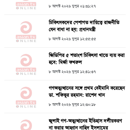
৮ আগস্ট ২০২৬ দুপুর ০১:৩১:২৭
চিকিৎসকদের পেশাগত দায়িত্বে রাজনীতি
যেন বাধা না হয়: প্রধানমন্ত্রী
৮ আগস্ট ২০২৬ দুপুর ১২:৫৫:৫৫
জিডিপির ৫ শতাংশ চিকিৎসা খাতে ব্যয় করা
হবে: মির্জা ফখরুল
৮ আগস্ট ২০২৬ দুপুর ১২:৪১:৩৭
গণঅভ্যুত্থানের সঙ্গে প্রথম বেইমানি করেছেন
ডা. শফিকুর রহমান: রাশেদ খান
৮ আগস্ট ২০২৬ দুপুর ১২:৩০:১৮
জুলাই গণ-অভ্যুত্থানের ইতিহাস দলীয়করণ
না করার আহ্বান নাহিদ ইসলামের