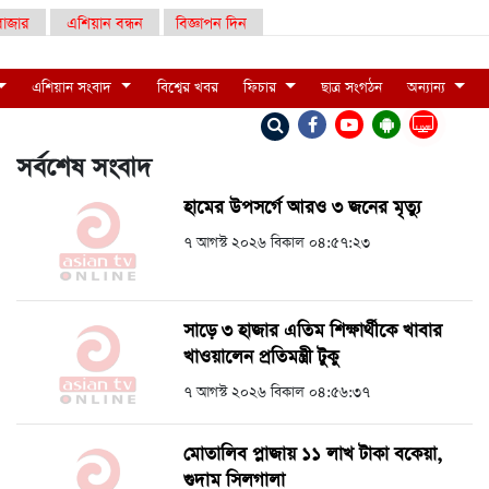
াজার
এশিয়ান বন্ধন
বিজ্ঞাপন দিন
এশিয়ান সংবাদ
বিশ্বের খবর
ফিচার
ছাত্র সংগঠন
অন্যান্য
LIVE
সর্বশেষ সংবাদ
হামের উপসর্গে আরও ৩ জনের মৃত্যু
৭ আগস্ট ২০২৬ বিকাল ০৪:৫৭:২৩
সাড়ে ৩ হাজার এতিম শিক্ষার্থীকে খাবার
খাওয়ালেন প্রতিমন্ত্রী টুকু
৭ আগস্ট ২০২৬ বিকাল ০৪:৫৬:৩৭
মোতালিব প্লাজায় ১১ লাখ টাকা বকেয়া,
গুদাম সিলগালা