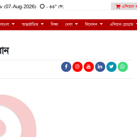
৮:১৮ (07-Aug-2026)
- ৩৩° সে:
এশিয়ান ব
াবাংলা
আন্তর্জাতিক
শিক্ষা
খেলা
বিনোদন
এশিয়ান প্রোগ্রাম
রান