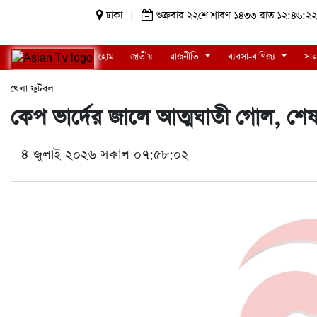
ঢাকা
|
শুক্রবার ২২শে শ্রাবণ ১৪৩৩ রাত ১২:৪৬
হোম
জাতীয়
রাজনীতি
ব্যবসা-বাণিজ্য
সার
খেলা
ফুটবল
কেপ ভার্দের জালে আত্মঘাতী গোল, শে
৪ জুলাই ২০২৬ সকাল ০৭:৫৮:০২