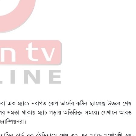
রা এক ম্যাচে নবাগত কেপ ভার্দের কঠিন চ্যালেঞ্জ উতরে শেষ
োলের সমতা থাকায় ম্যাচ গড়ায় অতিরিক্ত সময়ে। সেখানে আরও
যাম্পিয়নরা।
য়ামির হার্ড রক স্টেডিয়ামে শেষ ৩২-এর ম্যাচে মুখোমুখি হয়