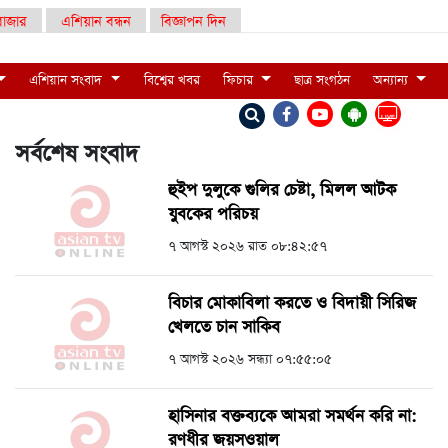
াজার
এশিয়ান বন্ধন
বিজ্ঞাপন দিন
এশিয়ান সংবাদ
বিশ্বের খবর
ফিচার
ছাত্র সংগঠন
অন্যান্য
LIVE
সর্বশেষ সংবাদ
হুইপ দুলুকে গুলির চেষ্টা, ‍মিলল আটক
যুবকের পরিচয়
৭ আগস্ট ২০২৬ রাত ০৮:৪২:৫৭
বিচার মোকাবিলা করতে ও বিদায়ী সিরিজ
খেলতে চান সাকিব
৭ আগস্ট ২০২৬ সন্ধ্যা ০৭:৫৫:০৫
হাসিনার বক্তব্যকে আমরা সমর্থন করি না:
রণধীর জয়সওয়াল