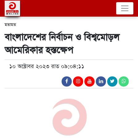
মতামত
বাংলাদেশের নির্বাচন ও বিশ্বমোড়ল
আমেরিকার হস্তক্ষেপ
১০ অক্টোবর ২০২৩ রাত ০৯:০৪:১১