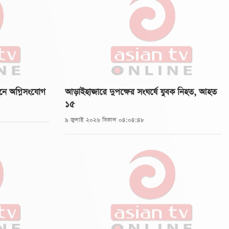
হনে অগ্নিসংযোগ
আড়াইহাজারে দুপক্ষের সংঘর্ষে যুবক নিহত, আহত
১৫
৯ জুলাই ২০২৬ বিকাল ০৪:০৪:৪৮