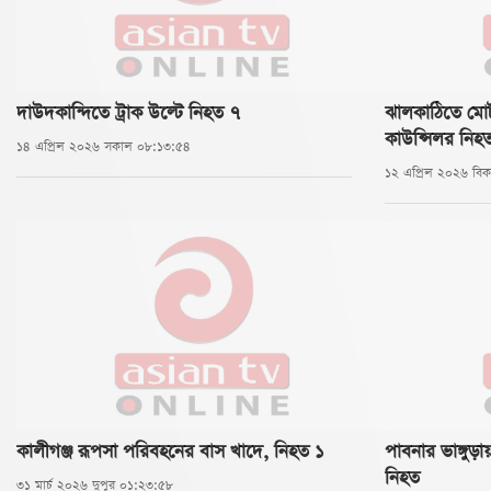
দাউদকান্দিতে ট্রাক উল্টে নিহত ৭
ঝালকাঠিতে মোট
কাউন্সিলর নি
১৪ এপ্রিল ২০২৬ সকাল ০৮:১৩:৫৪
১২ এপ্রিল ২০২৬ বি
কালীগঞ্জ রূপসা পরিবহনের বাস খাদে, নিহত ১
পাবনার ভাঙ্গুড়া
নিহত
৩১ মার্চ ২০২৬ দুপুর ০১:২৩:৫৮