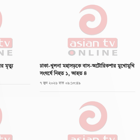
 মৃত্যু
ঢাকা-খুলনা মহাসড়কে বাস-অটোরিকশার মুখোমুখি
সংঘর্ষে নিহত ১, আহত ৪
৭ জুন ২০২৬ রাত ০৯:১৩:৪৯