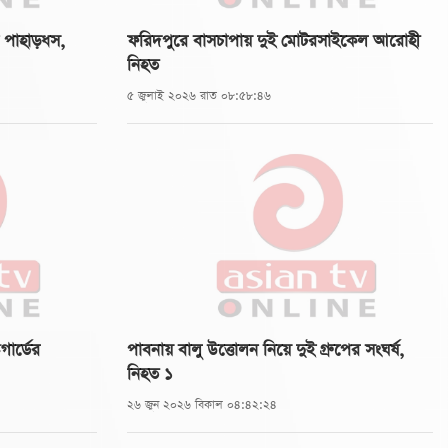
নে পাহাড়ধস,
ফরিদপুরে বাসচাপায় দুই মোটরসাইকেল আরোহী
নিহত
৫ জুলাই ২০২৬ রাত ০৮:৫৮:৪৬
গার্ডের
পাবনায় বালু উত্তোলন নিয়ে দুই গ্রুপের সংঘর্ষ,
নিহত ১
২৬ জুন ২০২৬ বিকাল ০৪:৪২:২৪