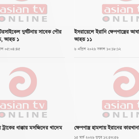
রসাইকেল দুর্ঘটনায় সাবেক পৌর
ইসরায়েলে ইরানি ক্ষেপণাস্ত্রের আ
হত, আহত ১
আহত ১১
কাল ০৫:০৪:৪৫
৬ এপ্রিল ২০২৬ সকাল ১০:১৮:১২
য় ট্রাকের ধাক্কায় মসজিদের খাদেম
ক্ষেপণাস্ত্র হামলায় ইরানের কারখা
১৫ মার্চ ২০২৬ দুপুর ১২:৫৩:৫৬