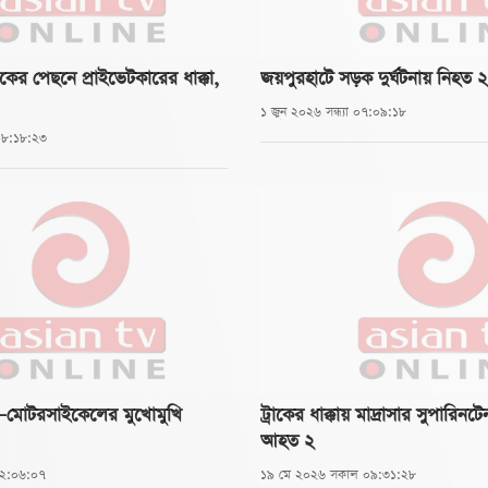
রাকের পেছনে প্রাইভেটকারের ধাক্কা,
জয়পুরহাটে সড়ক দুর্ঘটনায় নিহত
১ জুন ২০২৬ সন্ধ্যা ০৭:০৯:১৮
০৮:১৮:২৩
রাক–মোটরসাইকেলের মুখোমুখি
ট্রাকের ধাক্কায় মাদ্রাসার সুপারিনট
আহত ২
০২:০৬:০৭
১৯ মে ২০২৬ সকাল ০৯:৩১:২৮