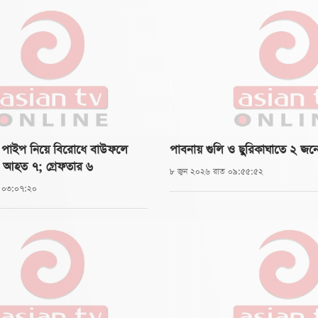
ের পাইপ নিয়ে বিরোধে বাউফলে
পাবনায় গুলি ও ছুরিকাঘাতে ২ জনের
, আহত ৭; গ্রেফতার ৬
৮ জুন ২০২৬ রাত ০৯:৫৫:৫২
ল ০৩:০৭:২০