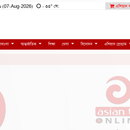
৪১:৫১ (07-Aug-2026)
- ৩৩° সে:
এশিয়ান ব
াবাংলা
আন্তর্জাতিক
শিক্ষা
খেলা
বিনোদন
এশিয়ান প্রোগ্রাম