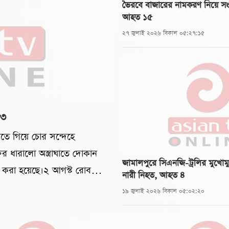
ভৈরবে বাজারের নামকরণ নিয়ে সংঘ
আহত ১৫
২৭ জুলাই ২০২৬ বিকাল ০৫:২৭:১৫
 ৩
রতে গিয়ে চোর সন্দেহে
ির ধারালো অস্ত্রাঘাতে দোকান
জামালপুরে সিএনজি-ট্রলির মুখোমুখ
 করা হয়েছে।২ আগস্ট রোববার
নারী নিহত, আহত ৪
 গ্রামে এ ঘটনা ঘটে।নিহত
১৯ জুলাই ২০২৬ বিকাল ০৫:০২:২০
 মণ্ডলের ছেলে।স্থানীয়রা
মুদি দোকানে চুরির উদ্দেশ্যে