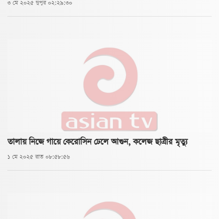
৩ মে ২০২৫ দুপুর ০২:২৯:৩০
তালায় নিজে গায়ে কেরোসিন ঢেলে আগুন, কলেজ ছাত্রীর মৃত্যু
১ মে ২০২৫ রাত ০৮:৫৮:৫৬