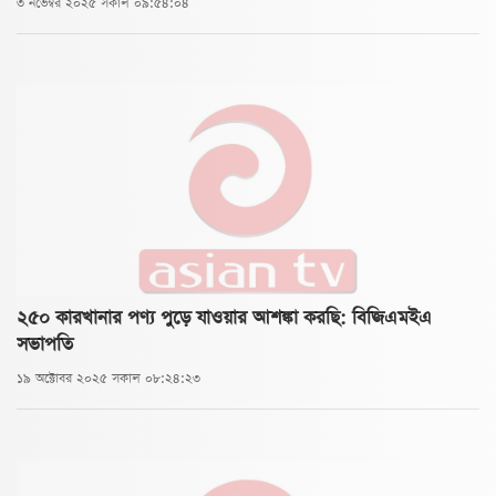
৩ নভেম্বর ২০২৫ সকাল ০৯:৫৪:০৪
২৫০ কারখানার পণ্য পুড়ে যাওয়ার আশঙ্কা করছি: বিজিএমইএ
সভাপতি
১৯ অক্টোবর ২০২৫ সকাল ০৮:২৪:২৩