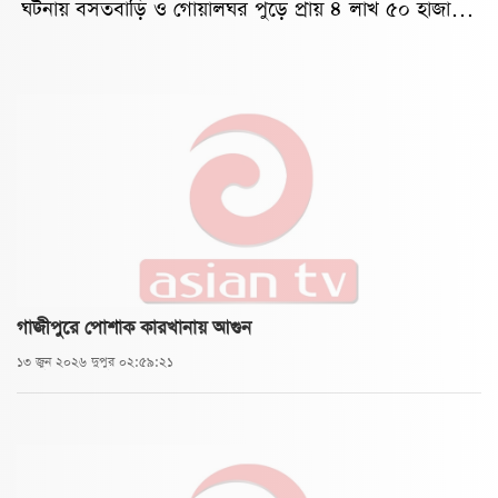
ঘটনায় বসতবাড়ি ও গোয়ালঘর পুড়ে প্রায় ৪ লাখ ৫০ হাজার
টাকার ক্ষয়ক্ষতি হয়েছে। অপর ঘটনায় একটি মাইক্রোবাসে পূর্ব
বিরোধের জেরে দুর্বৃত্তের আগুন দেওয়ার অভিযোগ উঠেছে।২
জুলাই বৃহস্পতিবার দিবাগত রাতে নলডাঙ্গা উপজেলার পিপরুল
ইউনিয়নের মধ্যপাড়া এলাকায় ও উপজেলার খাজুরা
ইউনিয়নের দুর্লভপুর গ্রামে এ ঘটনা ঘটে।এলাকাবাসী ও পুলিশ
সূত্রে জানা যায়, শুক্রবার রাত আনুমানিক ১টা ৪৭ মিনিটে
নলডাঙ্গা উপজেলার পিপরুল ইউনিয়নের মধ্যপাড়া এলাকায়
মো. আদম আলীর বসতবাড়ি ও গোয়ালঘরে আগুন লাগে।
গাজীপুরে পোশাক কারখানায় আগুন
আগুনে চারচালা টিনের ঘর ও গোয়ালঘর ক্ষতিগ্রস্ত হয়। এছাড়া
১৩ জুন ২০২৬ দুপুর ০২:৫৯:২১
গোয়ালঘরে থাকা দুটি গরু ও দুটি ছাগল পুড়ে মারা যায়। এতে
আনুমানিক ৪ লাখ ৫০ হাজার টাকার ক্ষয়ক্ষতি হয়েছে।খবর
পেয়ে ফায়ার সার্ভিস ও নলডাঙ্গা থানা পুলিশের সদস্যরা
ঘটনাস্থলে পৌঁছে আগুন নিয়ন্ত্রণে আনেন।ভয়াবহ অগ্নিকাণ্ডের