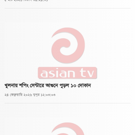
৫ মার্চ ২০২৬ বিকাল ০৪:২৪:০১
খুলনায় শপিং সেন্টারে আগুনে পুড়ল ১০ দোকান
২৪ ফেব্রুয়ারি ২০২৬ দুপুর ১২:০৩:০৩