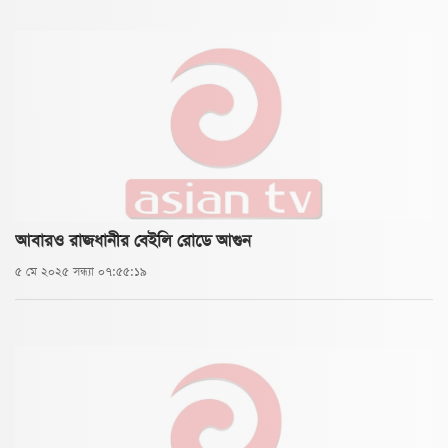
আবারও রাজধানীর বেইলি রোডে আগুন
৫ মে ২০২৫ সন্ধ্যা ০৭:৫৫:১৯