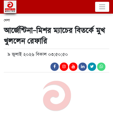
খেলা
আর্জেন্টিনা–মিশর ম্যাচের বিতর্কে মুখ
খুললেন রেফারি
৯ জুলাই ২০২৬ বিকাল ০৩:৫০:৫০