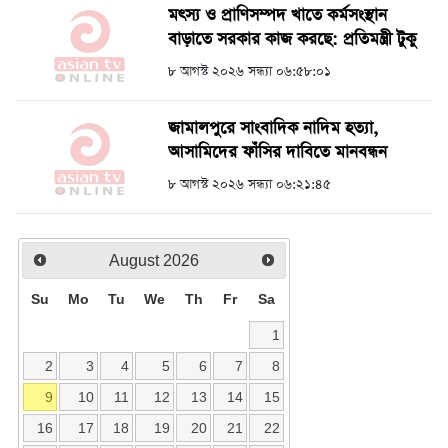
মৎস্য ও প্রাণিসম্পদ খাতে কর্মসংস্থান
বাড়াতে সরকার কাজ করছে: প্রতিমন্ত্রী টুকু
৮ আগস্ট ২০২৬ সন্ধ্যা ০৬:৫৮:০১
জামালপুরে সাংবাদিক নাদিম হত্যা,
আসামিদের ফাঁসির দাবিতে মানবন্ধন
৮ আগস্ট ২০২৬ সন্ধ্যা ০৬:২১:৪৫
August
2026
Su
Mo
Tu
We
Th
Fr
Sa
1
2
3
4
5
6
7
8
9
10
11
12
13
14
15
16
17
18
19
20
21
22