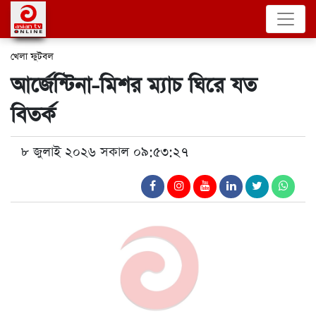
খেলা
ফুটবল
আর্জেন্টিনা-মিশর ম্যাচ ঘিরে যত
বিতর্ক
৮ জুলাই ২০২৬ সকাল ০৯:৫৩:২৭