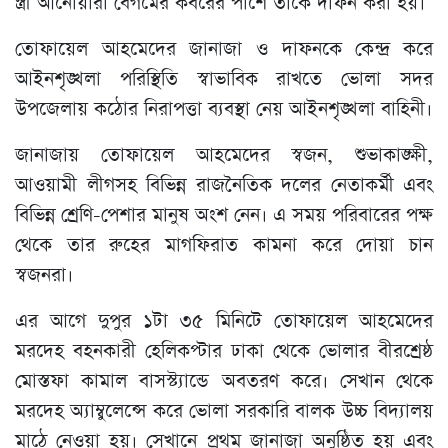
স্ত্রী আনোয়ারা বেগমের কবরের পাশে তাকে দাফন করা হয়।
তোফায়েল আহমেদের জানাজা ও দাফনকে কেন্দ্র করে
আইনশৃঙ্খলা পরিস্থিতি স্বাভাবিক রাখতে ভোলা সদর
উপজেলায় কঠোর নিরাপত্তা ব্যবস্থা নেয় আইনশৃঙ্খলা বাহিনী।
জানাজায় তোফায়েল আহমেদের স্বজন, শুভাকাঙ্ক্ষী,
আওয়ামী লীগসহ বিভিন্ন রাজনৈতিক দলের নেতাকর্মী এবং
বিভিন্ন শ্রেণি-পেশার মানুষ অংশ নেন। এ সময় পরিবারের পক্ষ
থেকে তার রুহের মাগফিরাত কামনা করে দোয়া চান
স্বজনরা।
এর আগে দুপুর ১টা ৩৫ মিনিটে তোফায়েল আহমেদের
মরদেহ বহনকারী হেলিকপ্টার ঢাকা থেকে ভোলার বীরশ্রেষ্ঠ
মোস্তফা কামাল বাসস্ট্যান্ডে অবতরণ করে। সেখান থেকে
মরদেহ অ্যাম্বুলেন্সে করে ভোলা সরকারি বালক উচ্চ বিদ্যালয়
মাঠে নেওয়া হয়। সেখানে প্রথম জানাজা অনুষ্ঠিত হয় এবং