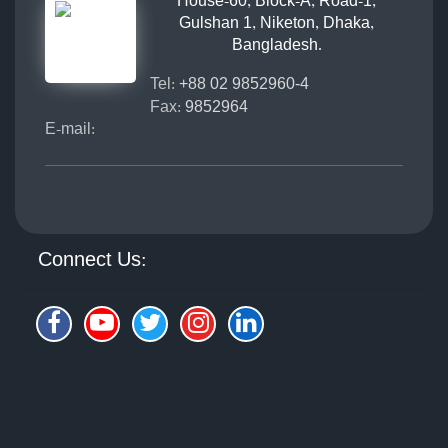
House-60, Block-A, Road-1,
Gulshan 1, Niketon, Dhaka,
Bangladesh.
Tel:
+88 02 9852960-4
Fax:
9852964
E-mail:
Connect Us: