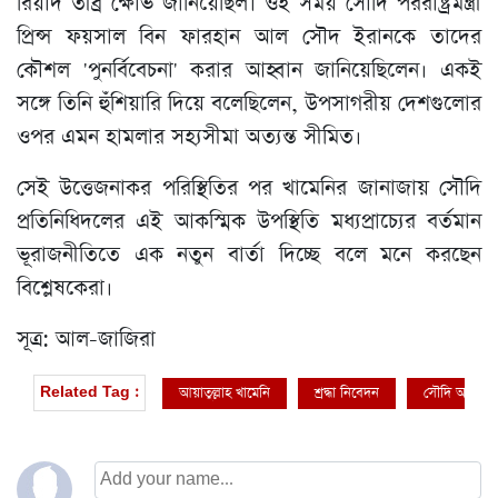
রিয়াদ তীব্র ক্ষোভ জানিয়েছিল। ওই সময় সৌদি পররাষ্ট্রমন্ত্রী
প্রিন্স ফয়সাল বিন ফারহান আল সৌদ ইরানকে তাদের
কৌশল 'পুনর্বিবেচনা' করার আহ্বান জানিয়েছিলেন। একই
সঙ্গে তিনি হুঁশিয়ারি দিয়ে বলেছিলেন, উপসাগরীয় দেশগুলোর
ওপর এমন হামলার সহ্যসীমা অত্যন্ত সীমিত।
সেই উত্তেজনাকর পরিস্থিতির পর খামেনির জানাজায় সৌদি
প্রতিনিধিদলের এই আকস্মিক উপস্থিতি মধ্যপ্রাচ্যের বর্তমান
ভূরাজনীতিতে এক নতুন বার্তা দিচ্ছে বলে মনে করছেন
বিশ্লেষকেরা।
সূত্র: আল-জাজিরা
আয়াতুল্লাহ খামেনি
শ্রদ্ধা নিবেদন
সৌদি আরব
Related Tag :