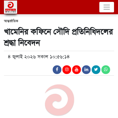
আন্তর্জাতিক
খামেনির কফিনে সৌদি প্রতিনিধিদলের
শ্রদ্ধা নিবেদন
৪ জুলাই ২০২৬ সকাল ১০:৫৬:১৪