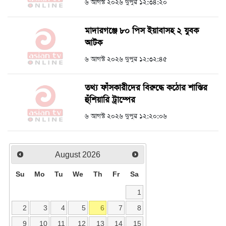
৬ আগস্ট ২০২৬ দুপুর ১২:৩৪:২০
মাদারগঞ্জে ৮০ পিস ইয়াবাসহ ২ যুবক
আটক
৬ আগস্ট ২০২৬ দুপুর ১২:৩২:৪৫
তথ্য ফাঁসকারীদের বিরুদ্ধে কঠোর শাস্তির
হুঁশিয়ারি ট্রাম্পের
৬ আগস্ট ২০২৬ দুপুর ১২:২০:০৬
August
2026
Su
Mo
Tu
We
Th
Fr
Sa
1
2
3
4
5
6
7
8
9
10
11
12
13
14
15