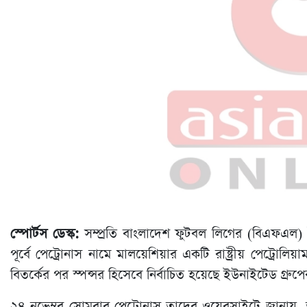
স্পোর্টস ডেস্ক:
সম্প্রতি বাংলাদেশ ফুটবল লিগের (বিএফএল) 
পূর্বে পেট্রোনাস নামে মালয়েশিয়ার একটি রাষ্ট্রীয় পেট্রো
বিতর্কের পর স্পন্সর হিসেবে নির্বাচিত হয়েছে ইউনাইটেড গ্রুপে
২৪ নভেম্বর সোমবার পেট্রোনাস তাদের ওয়েবসাইটে জানায়, ত