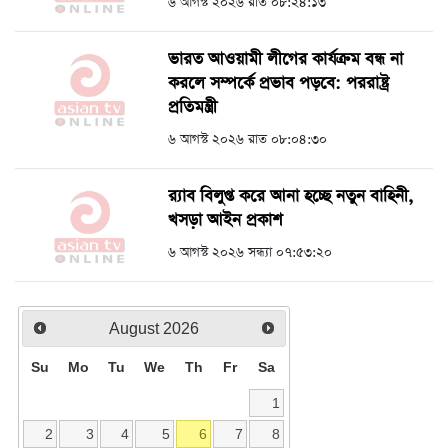
৬ আগস্ট ২০২৬ রাত ০৮:২৪:১৩
ভারত আওয়ামী লীগের কার্যক্রম বন্ধ না
করলে সম্পর্কে প্রভাব পড়বে: পররাষ্ট্র
প্রতিমন্ত্রী
৬ আগস্ট ২০২৬ রাত ০৮:০৪:৩০
র‍্যাব বিলুপ্ত করে আনা হচ্ছে নতুন বাহিনী,
খসড়া আইন প্রকাশ
৬ আগস্ট ২০২৬ সন্ধ্যা ০৭:৫৩:২০
August
2026
Su
Mo
Tu
We
Th
Fr
Sa
1
2
3
4
5
6
7
8