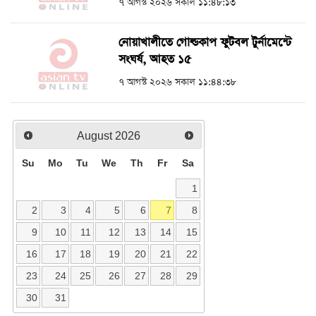
৭ আগস্ট ২০২৬ সকাল ১১:৪৮:১৩
নোয়াখালীতে গোল্ডকাপ ফুটবল টুর্নামেন্টে
সংঘর্ষ, আহত ১৫
৭ আগস্ট ২০২৬ সকাল ১১:৪৪:৩৮
August
2026
Su
Mo
Tu
We
Th
Fr
Sa
1
2
3
4
5
6
7
8
9
10
11
12
13
14
15
16
17
18
19
20
21
22
23
24
25
26
27
28
29
30
31