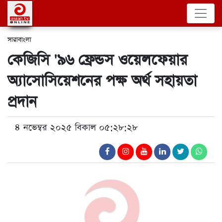
সারাবাংলা
কেজিসি '৯৬ ফ্রেন্ডস ওয়েলফেয়ার
অ্যাসোসিয়েশনের পক্ষ অর্থ সহায়তা
প্রদান
৪ নভেম্বর ২০২৫ বিকাল ০৫:২৮:২৮