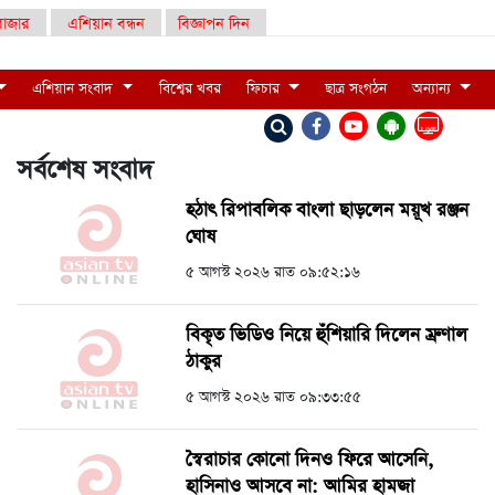
াজার
এশিয়ান বন্ধন
বিজ্ঞাপন দিন
এশিয়ান সংবাদ
বিশ্বের খবর
ফিচার
ছাত্র সংগঠন
অন্যান্য
LIVE
সর্বশেষ সংবাদ
হঠাৎ রিপাবলিক বাংলা ছাড়লেন ময়ূখ রঞ্জন
ঘোষ
৫ আগস্ট ২০২৬ রাত ০৯:৫২:১৬
বিকৃত ভিডিও নিয়ে হুঁশিয়ারি দিলেন ম্রুণাল
ঠাকুর
৫ আগস্ট ২০২৬ রাত ০৯:৩৩:৫৫
স্বৈরাচার কোনো দিনও ফিরে আসেনি,
হাসিনাও আসবে না: আমির হামজা