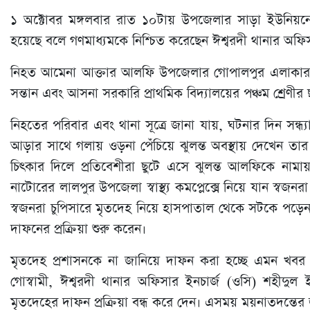
১ অক্টোবর মঙ্গলবার রাত ১০টায় উপজেলার সাড়া ইউনিয়নে
হয়েছে বলে গণমাধ্যমকে নিশ্চিত করেছেন ঈশ্বরদী থানার অফি
নিহত আমেনা আক্তার আলফি উপজেলার গোপালপুর এলাকার ম
সন্তান এবং আসনা সরকারি প্রাথমিক বিদ্যালয়ের পঞ্চম শ্রেণীর ছা
নিহতের পরিবার এবং থানা সূত্রে জানা যায়, ঘটনার দিন সন্
আড়ার সাথে গলায় ওড়না পেঁচিয়ে ঝুলন্ত অবস্থায় দেখেন তার
চিৎকার দিলে প্রতিবেশীরা ছুটে এসে ঝুলন্ত আলফিকে নামায়
নাটোরের লালপুর উপজেলা স্বাস্থ্য কমপ্লেক্সে নিয়ে যান স্
স্বজনরা চুপিসারে মৃতদেহ নিয়ে হাসপাতাল থেকে সটকে পড়েন
দাফনের প্রক্রিয়া শুরু করেন।
মৃতদেহ প্রশাসনকে না জানিয়ে দাফন করা হচ্ছে এমন খবর পেয়
গোস্বামী, ঈশ্বরদী থানার অফিসার ইনচার্জ (ওসি) শহীদু
মৃতদেহের দাফন প্রক্রিয়া বন্ধ করে দেন। এসময় ময়নাতদন্তের