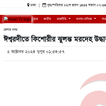
ঢাকা
|
বৃহঃস্পতিবার ২২শে শ্রাবণ ১৪৩৩ সকাল ০৭
হোম
জাতীয়
রাজনীতি
ব্যবসা-বাণিজ্য
সার
জেলার খবর
ঈশ্বরদীতে কিশোরীর ঝুলন্ত মরদেহ উদ্ধা
২ অক্টোবর ২০২৪ দুপুর ০১:৫৪:৫৭