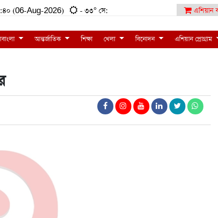
:৩৪:৪০ (06-Aug-2026)
- ৩৩° সে:
এশিয়ান ব
াবাংলা
আন্তর্জাতিক
শিক্ষা
খেলা
বিনোদন
এশিয়ান প্রোগ্রাম
র