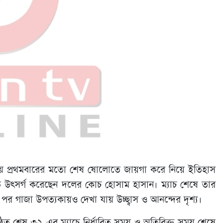
ারিয়ে প্রথমবারের মতো শেষ ষোলোতে জায়গা করে নিয়ে ইতিহাস
রতি উৎসর্গ করেছেন দলের কোচ হোসাম হাসান। ম্যাচ শেষে তার
র গাজা উপত্যকায়ও দেখা যায় উচ্ছ্বাস ও আনন্দের দৃশ্য।
অনুষ্ঠিত শেষ ৩২-এর ম্যাচে নির্ধারিত সময় ও অতিরিক্ত সময় শেষে