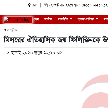
ঢাকা
|
বৃহঃস্পতিবার ২২শে শ্রাবণ ১৪৩৩ সকাল ১০
হোম
জাতীয়
রাজনীতি
ব্যবসা-বাণিজ্য
সার
খেলা
ফুটবল
মিসরের ঐতিহাসিক জয় ফিলিস্তিনকে উৎ
৪ জুলাই ২০২৬ দুপুর ১২:১০:০৫