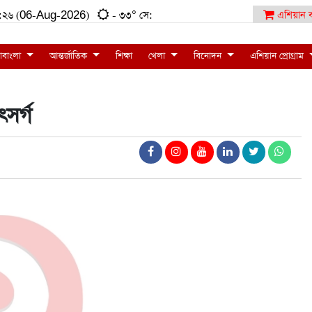
:১২:২৬ (06-Aug-2026)
- ৩৩° সে:
এশিয়ান ব
াবাংলা
আন্তর্জাতিক
শিক্ষা
খেলা
বিনোদন
এশিয়ান প্রোগ্রাম
সর্গ