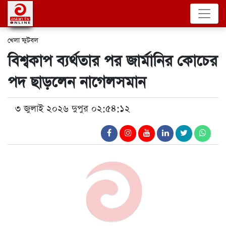
খেলা
ফুটবল
বিশ্বকাপ ব্যর্থতার পর জার্মানির কোচের
পদ ছাড়লেন নাগেলসমান
৩ জুলাই ২০২৬ দুপুর ০২:৫৪:১২