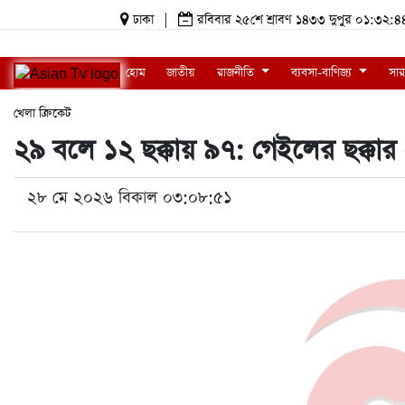
ঢাকা
|
রবিবার ২৫শে শ্রাবণ ১৪৩৩ দুপুর ০১:৩২
হোম
জাতীয়
রাজনীতি
ব্যবসা-বাণিজ্য
সার
খেলা
ক্রিকেট
২৯ বলে ১২ ছক্কায় ৯৭: গেইলের ছক্কার 
২৮ মে ২০২৬ বিকাল ০৩:০৮:৫১