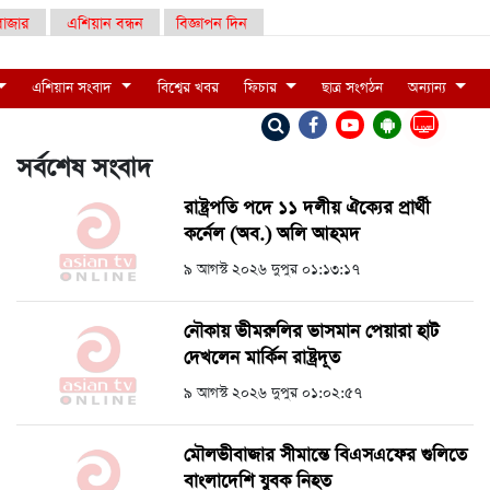
াজার
এশিয়ান বন্ধন
বিজ্ঞাপন দিন
এশিয়ান সংবাদ
বিশ্বের খবর
ফিচার
ছাত্র সংগঠন
অন্যান্য
LIVE
সর্বশেষ সংবাদ
রাষ্ট্রপতি পদে ১১ দলীয় ঐক্যের প্রার্থী
কর্নেল (অব.) অলি আহমদ
৯ আগস্ট ২০২৬ দুপুর ০১:১৩:১৭
নৌকায় ভীমরুলির ভাসমান পেয়ারা হাট
দেখলেন মার্কিন রাষ্ট্রদূত
৯ আগস্ট ২০২৬ দুপুর ০১:০২:৫৭
মৌলভীবাজার সীমান্তে বিএসএফের গুলিতে
বাংলাদেশি যুবক নিহত