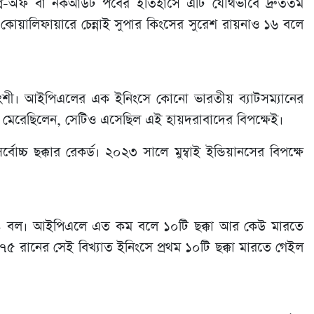
্লে-অফ বা নকআউট পর্বের ইতিহাসে এটি যৌথভাবে দ্রুততম
 কোয়ালিফায়ারে চেন্নাই সুপার কিংসের সুরেশ রায়নাও ১৬ বলে
্যবংশী। আইপিএলের এক ইনিংসে কোনো ভারতীয় ব্যাটসম্যানের
্কা মেরেছিলেন, সেটিও এসেছিল এই হায়দরাবাদের বিপক্ষেই।
চ ছক্কার রেকর্ড। ২০২৩ সালে মুম্বাই ইন্ডিয়ানসের বিপক্ষে
ত্র ২৪ বল। আইপিএলে এত কম বলে ১০টি ছক্কা আর কেউ মারতে
৫ রানের সেই বিখ্যাত ইনিংসে প্রথম ১০টি ছক্কা মারতে গেইল