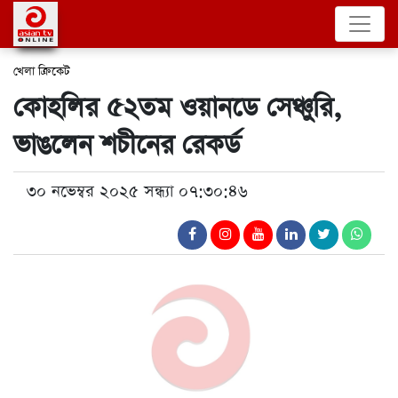
খেলা
ক্রিকেট
কোহলির ৫২তম ওয়ানডে সেঞ্চুরি,
ভাঙলেন শচীনের রেকর্ড
৩০ নভেম্বর ২০২৫ সন্ধ্যা ০৭:৩০:৪৬