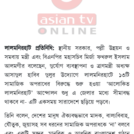
লালমনিরহাট প্রতিনিধি:
স্থানীয় সরকার, পল্লী উন্নয়ন ও
সমবায় মন্ত্রী এবং বিএনপির মহাসচিব মির্জা ফখরুল ইসলাম
আলমগীর বলেছেন, দুর্যোগ ব্যবস্থাপনা ও ত্রাণমন্ত্রী অধ্যক্ষ
আসাদুল হাবিব দুলুর উদ্যোগে লালমনিরহাটে ১৩টি
সামাজিক অপরাধের বিরুদ্ধে শুরু হওয়া ‘আলোকিত
লালমনিরহাট’ আন্দোলন শুধু এ জেলার মধ্যে সীমাবদ্ধ
থাকবে না- এটি একসময় সারাদেশে ছড়িয়ে পড়বে।
তিনি বলেন, দেশের মানুষ ঐক্যবদ্ধভাবে মাদক, বাল্যবিবাহ,
যৌতুক, জুয়াসহ সব ধরনের সামাজিক অপরাধকে ‘না’ বলবে
এবং একটি সুন্দর, মানবিক ও আধুনিক বাংলাদেশ গঠনে