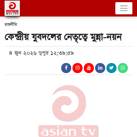
রাজনীতি
কেন্দ্রীয় যুবদলের নেতৃত্বে মুন্না-নয়ন
৪ জুন ২০২৬ দুপুর ১২:৩৯:৫৯