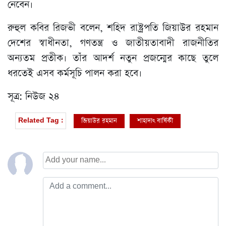
নেবেন।
রুহুল কবির রিজভী বলেন, শহিদ রাষ্ট্রপতি জিয়াউর রহমান
দেশের স্বাধীনতা, গণতন্ত্র ও জাতীয়তাবাদী রাজনীতির
অন্যতম প্রতীক। তাঁর আদর্শ নতুন প্রজন্মের কাছে তুলে
ধরতেই এসব কর্মসূচি পালন করা হবে।
সূত্র: নিউজ ২৪
জিয়াউর রহমান
শাহাদাৎ বার্ষিকী
Related Tag :