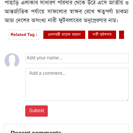
পাহাড়ি এলাকার সাধারণ পরিবার থেকে উঠে এসে জাতীয় ও
আন্তর্জাতিক পর্যায়ে সাফল্যের স্বাক্ষর রেখে ঋতুপর্ণা চাকমা
আজ দেশের অসংখ্য নারী ফুটবলারের অনুপ্রেরণার নাম।
প্রধানমন্ত্রী তারেক রহমান
নারী ফুটবলার
প্রধানম
Related Tag :