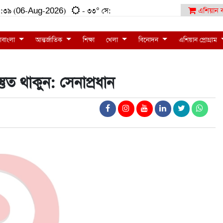
:৫০:৩৯ (06-Aug-2026)
- ৩৩° সে:
এশিয়ান ব
াবাংলা
আন্তর্জাতিক
শিক্ষা
খেলা
বিনোদন
এশিয়ান প্রোগ্রাম
্তুত থাকুন: সেনাপ্রধান