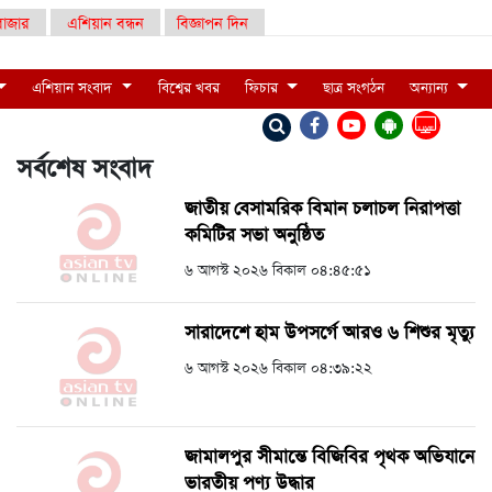
াজার
এশিয়ান বন্ধন
বিজ্ঞাপন দিন
এশিয়ান সংবাদ
বিশ্বের খবর
ফিচার
ছাত্র সংগঠন
অন্যান্য
LIVE
সর্বশেষ সংবাদ
জাতীয় বেসামরিক বিমান চলাচল নিরাপত্তা
কমিটির সভা অনুষ্ঠিত
৬ আগস্ট ২০২৬ বিকাল ০৪:৪৫:৫১
সারাদেশে হাম উপসর্গে আরও ৬ শিশুর মৃত্যু
৬ আগস্ট ২০২৬ বিকাল ০৪:৩৯:২২
জামালপুর সীমান্তে বিজিবির পৃথক অভিযানে
ভারতীয় পণ্য উদ্ধার