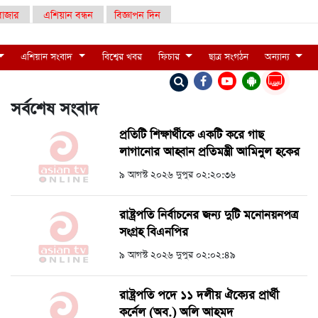
াজার
এশিয়ান বন্ধন
বিজ্ঞাপন দিন
এশিয়ান সংবাদ
বিশ্বের খবর
ফিচার
ছাত্র সংগঠন
অন্যান্য
LIVE
সর্বশেষ সংবাদ
প্রতিটি শিক্ষার্থীকে একটি করে গাছ
লাগানোর আহ্বান প্রতিমন্ত্রী আমিনুল হকের
৯ আগস্ট ২০২৬ দুপুর ০২:২০:৩৬
রাষ্ট্রপতি নির্বাচনের জন্য দুটি মনোনয়নপত্র
সংগ্রহ বিএনপির
৯ আগস্ট ২০২৬ দুপুর ০২:০২:৪৯
রাষ্ট্রপতি পদে ১১ দলীয় ঐক্যের প্রার্থী
কর্নেল (অব.) অলি আহমদ