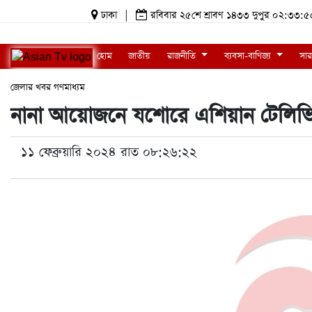
ঢাকা
|
রবিবার ২৫শে শ্রাবণ ১৪৩৩ দুপুর ০২:৩৩
হোম
জাতীয়
রাজনীতি
ব্যবসা-বাণিজ্য
সার
জেলার খবর
গণমাধ্যম
নানা আয়োজনে যশোরে এশিয়ান টেলিভিশন
১১ ফেব্রুয়ারি ২০২৪ রাত ০৮:২৬:২২