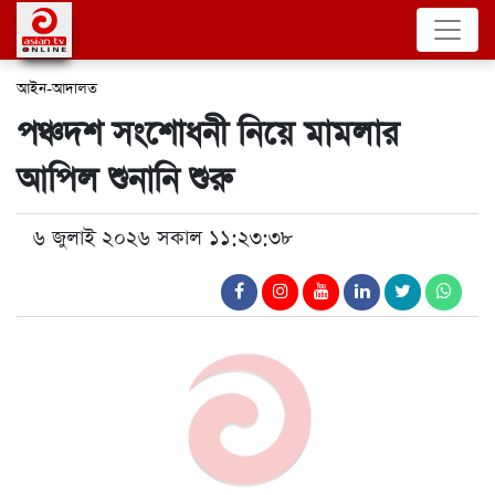
আইন-আদালত
পঞ্চদশ সংশোধনী নিয়ে মামলার
আপিল শুনানি শুরু
৬ জুলাই ২০২৬ সকাল ১১:২৩:৩৮